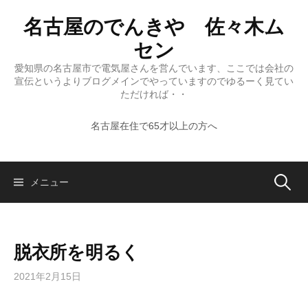
コ
名古屋のでんきや 佐々木ム
ン
テ
セン
ン
愛知県の名古屋市で電気屋さんを営んでいます、ここでは会社の
ツ
宣伝というよりブログメインでやっていますのでゆるーく見てい
へ
ただければ・・
ス
名古屋在住で65才以上の方へ
キ
ッ
プ
検
メニュー
索:
脱衣所を明るく
2021年2月15日