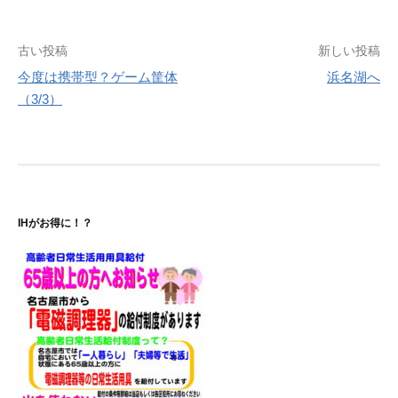
投
古い投稿
新しい投稿
今度は携帯型？ゲーム筐体
浜名湖へ
稿
（3/3）
ナ
ビ
ゲ
ー
IHがお得に！？
シ
ョ
ン