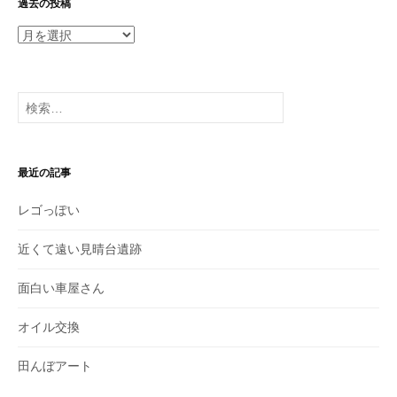
過去の投稿
過
去
の
投
検
稿
索:
最近の記事
レゴっぽい
近くて遠い見晴台遺跡
面白い車屋さん
オイル交換
田んぼアート