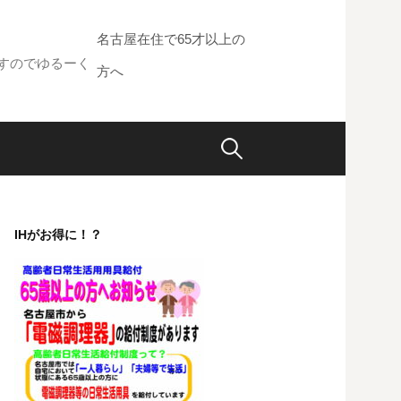
名古屋在住で65才以上の
すのでゆるーく
方へ
検
索:
IHがお得に！？