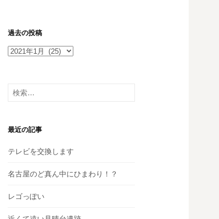
過去の投稿
過
去
の
投
検
稿
索:
最近の記事
テレビを交換します
名古屋のど真ん中にひまわり！？
レゴっぽい
近くて遠い見晴台遺跡