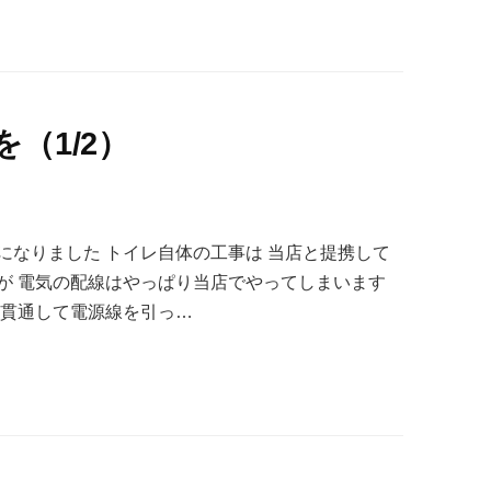
（1/2）
になりました トイレ自体の工事は 当店と提携して
が 電気の配線はやっぱり当店でやってしまいます
を貫通して電源線を引っ…