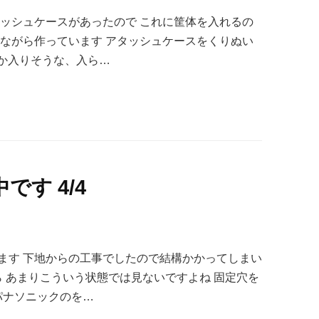
タッシュケースがあったので これに筐体を入れるの
えながら作っています アタッシュケースをくりぬい
とか入りそうな、入ら…
す 4/4
ます 下地からの工事でしたので結構かかってしまい
ら あまりこういう状態では見ないですよね 固定穴を
パナソニックのを…