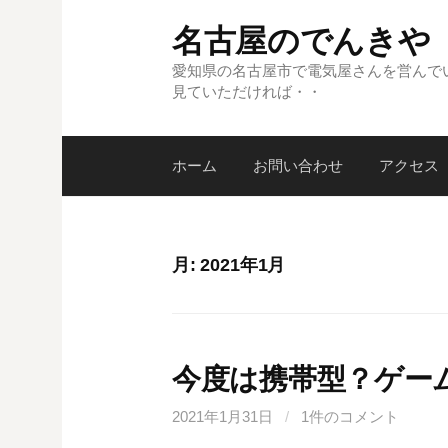
コ
名古屋のでんきや
ン
テ
愛知県の名古屋市で電気屋さんを営んで
見ていただければ・・
ン
ツ
へ
ホーム
お問い合わせ
アクセス
ス
キ
ッ
プ
月:
2021年1月
今度は携帯型？ゲーム
2021年1月31日
/
1件のコメント