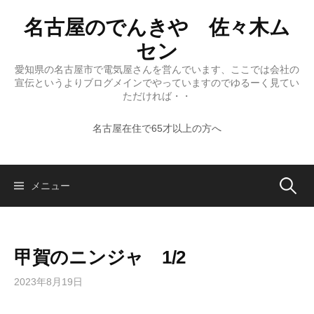
コ
名古屋のでんきや 佐々木ム
ン
テ
セン
ン
愛知県の名古屋市で電気屋さんを営んでいます、ここでは会社の
ツ
宣伝というよりブログメインでやっていますのでゆるーく見てい
へ
ただければ・・
ス
名古屋在住で65才以上の方へ
キ
ッ
プ
検
メニュー
索:
甲賀のニンジャ 1/2
2023年8月19日