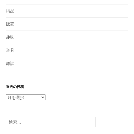
納品
販売
趣味
道具
雑談
過去の投稿
過
去
の
投
検
稿
索: