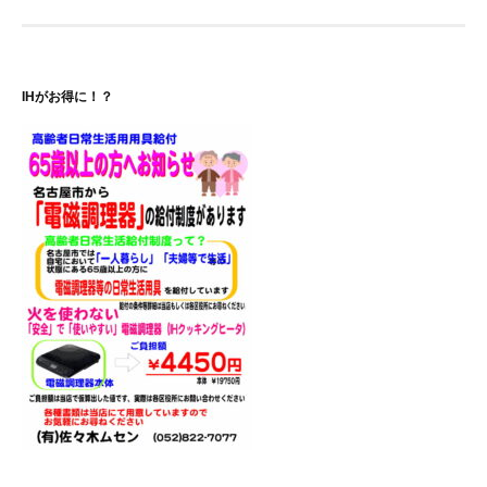
ビ
ゲ
IHがお得に！？
ー
シ
ョ
ン