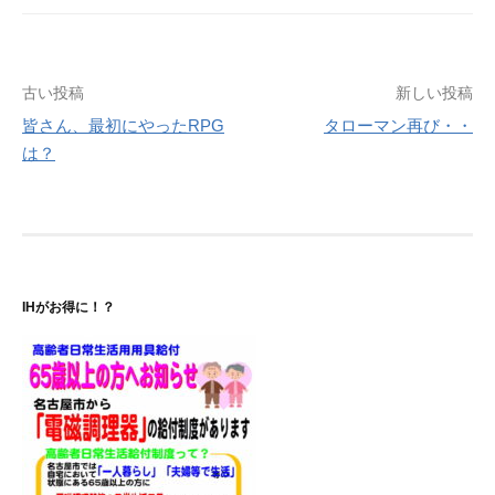
投
古い投稿
新しい投稿
皆さん、最初にやったRPG
タローマン再び・・
稿
は？
ナ
ビ
ゲ
ー
IHがお得に！？
シ
ョ
ン