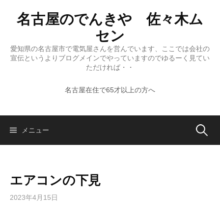
コ
名古屋のでんきや 佐々木ム
ン
テ
セン
ン
愛知県の名古屋市で電気屋さんを営んでいます、ここでは会社の
ツ
宣伝というよりブログメインでやっていますのでゆるーく見てい
へ
ただければ・・
ス
名古屋在住で65才以上の方へ
キ
ッ
プ
検
メニュー
索:
エアコンの下見
2023年4月15日