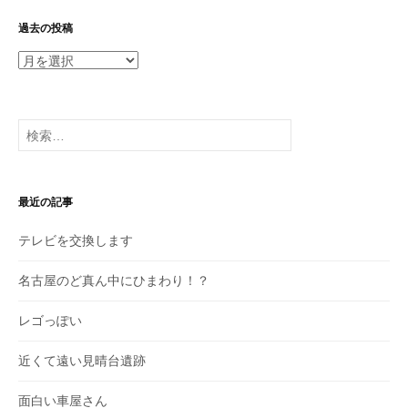
過去の投稿
過
去
の
投
検
稿
索:
最近の記事
テレビを交換します
名古屋のど真ん中にひまわり！？
レゴっぽい
近くて遠い見晴台遺跡
面白い車屋さん