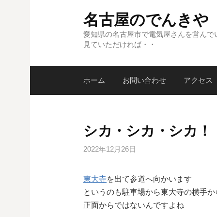
コ
名古屋のでんきや
ン
テ
愛知県の名古屋市で電気屋さんを営んで
見ていただければ・・
ン
ツ
へ
ホーム
お問い合わせ
アクセス
ス
キ
ッ
プ
シカ・シカ・シカ！
2022年12月26日
東大寺
を出て参道へ向かいます
というのも駐車場から東大寺の横手か
正面からではないんですよね