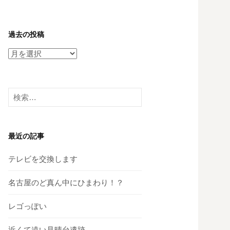
過去の投稿
過
去
の
投
検
稿
索:
最近の記事
テレビを交換します
名古屋のど真ん中にひまわり！？
レゴっぽい
近くて遠い見晴台遺跡