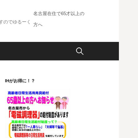
名古屋在住で65才以上の
すのでゆるーく
方へ
検
索:
IHがお得に！？