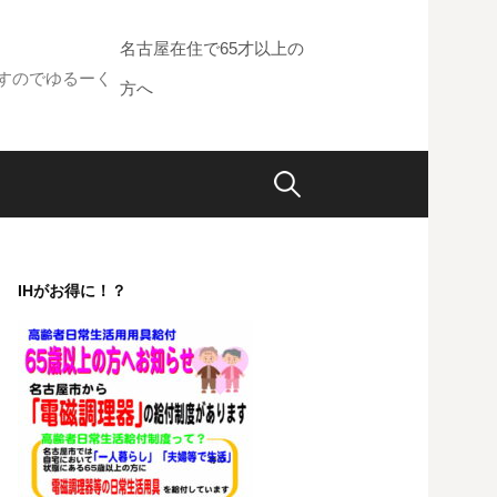
名古屋在住で65才以上の
すのでゆるーく
方へ
検
索:
IHがお得に！？