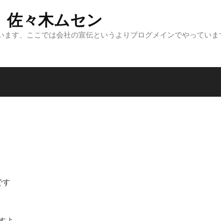
 佐々木ムセン
います、ここでは会社の宣伝というよりブログメインでやっていま
です
すよ