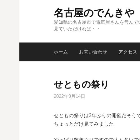
コ
名古屋のでんきや
ン
テ
愛知県の名古屋市で電気屋さんを営んで
見ていただければ・・
ン
ツ
へ
ホーム
お問い合わせ
アクセス
ス
キ
ッ
プ
せともの祭り
2022年9月14日
せともの祭りは3年ぶりの開催だそう
ちょっとだけ見てみました
やっぱり数年ぶりですので人も多いで