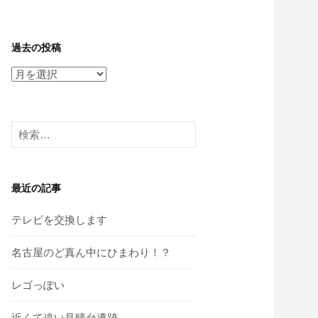
過去の投稿
過
去
の
投
検
稿
索:
最近の記事
テレビを交換します
名古屋のど真ん中にひまわり！？
レゴっぽい
近くて遠い見晴台遺跡