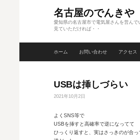
コ
名古屋のでんきや
ン
テ
愛知県の名古屋市で電気屋さんを営んで
見ていただければ・・
ン
ツ
へ
ホーム
お問い合わせ
アクセス
ス
キ
ッ
プ
USBは挿しづらい
2021年10月2日
よくSNS等で
USBを挿すと高確率で逆になってて
ひっくり返すと、実はさっきのが合っ