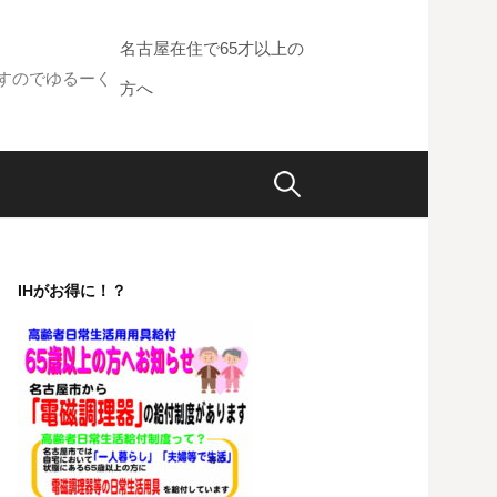
名古屋在住で65才以上の
すのでゆるーく
方へ
検
索:
IHがお得に！？