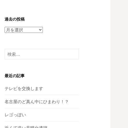
過去の投稿
過
去
の
投
検
稿
索:
最近の記事
テレビを交換します
名古屋のど真ん中にひまわり！？
レゴっぽい
近くて遠い見晴台遺跡