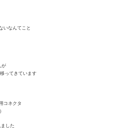
ないなんてこと
んが
らに移ってきています
用コネクタ
）
見ました