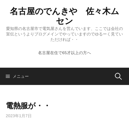
コ
名古屋のでんきや 佐々木ム
ン
テ
セン
ン
愛知県の名古屋市で電気屋さんを営んでいます、ここでは会社の
ツ
宣伝というよりブログメインでやっていますのでゆるーく見てい
へ
ただければ・・
ス
名古屋在住で65才以上の方へ
キ
ッ
プ
検
メニュー
索:
電熱服が・・
2023年1月7日