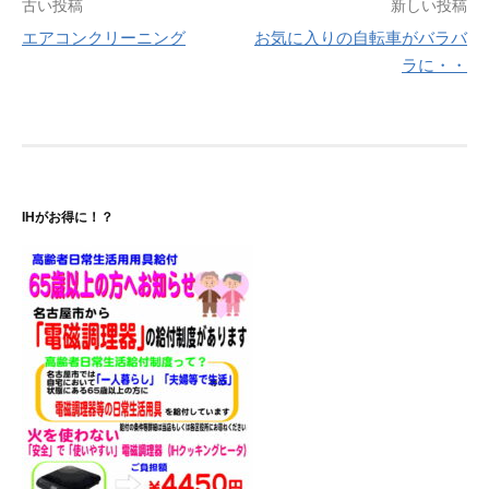
投
古い投稿
新しい投稿
エアコンクリーニング
お気に入りの自転車がバラバ
稿
ラに・・
ナ
ビ
ゲ
ー
IHがお得に！？
シ
ョ
ン