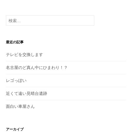
去
の
投
検
稿
索:
最近の記事
テレビを交換します
名古屋のど真ん中にひまわり！？
レゴっぽい
近くて遠い見晴台遺跡
面白い車屋さん
アーカイブ