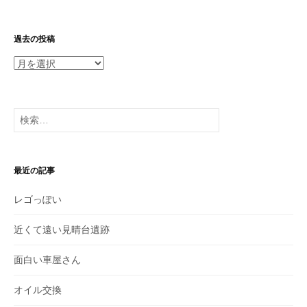
過去の投稿
過
去
の
投
検
稿
索:
最近の記事
レゴっぽい
近くて遠い見晴台遺跡
面白い車屋さん
オイル交換