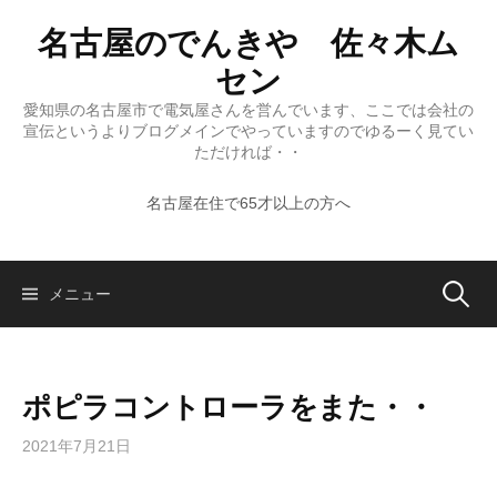
コ
名古屋のでんきや 佐々木ム
ン
テ
セン
ン
愛知県の名古屋市で電気屋さんを営んでいます、ここでは会社の
ツ
宣伝というよりブログメインでやっていますのでゆるーく見てい
へ
ただければ・・
ス
名古屋在住で65才以上の方へ
キ
ッ
プ
検
メニュー
索:
ポピラコントローラをまた・・
2021年7月21日