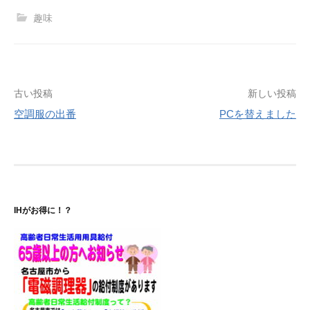
趣味
投
古い投稿
新しい投稿
空調服の出番
PCを替えました
稿
ナ
ビ
ゲ
IHがお得に！？
ー
シ
ョ
ン