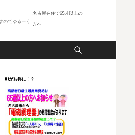
名古屋在住で65才以上の
すのでゆるーく
方へ
検
索:
IHがお得に！？