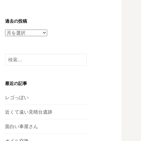
過去の投稿
過
去
の
投
検
稿
索:
最近の記事
レゴっぽい
近くて遠い見晴台遺跡
面白い車屋さん
オイル交換