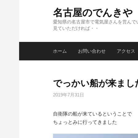
コ
名古屋のでんきや
ン
テ
愛知県の名古屋市で電気屋さんを営んで
見ていただければ・・
ン
ツ
へ
ホーム
お問い合わせ
アクセス
ス
キ
ッ
プ
でっかい船が来まし
2019年7月31日
自衛隊の船が来ているということで
ちょっとみに行ってきました