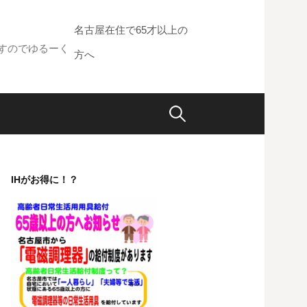
名古屋在住で65才以上の
すのでゆるーく
方へ
検
索:
IHがお得に！？