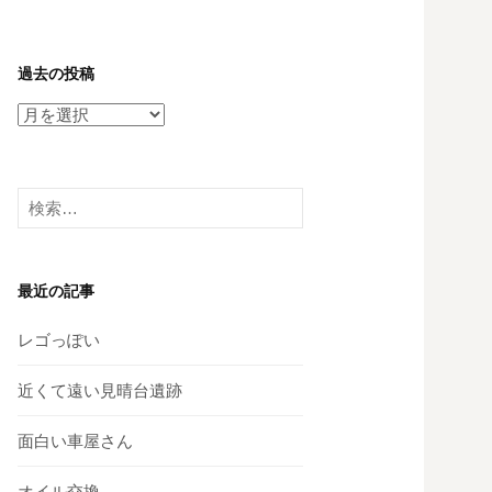
過去の投稿
過
去
の
投
検
稿
索:
最近の記事
レゴっぽい
近くて遠い見晴台遺跡
面白い車屋さん
オイル交換