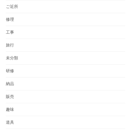
ご近所
修理
工事
旅行
未分類
研修
納品
販売
趣味
道具