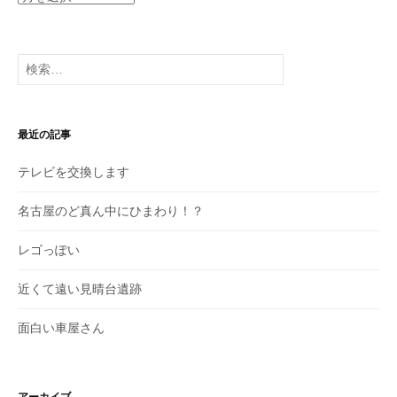
去
の
投
検
稿
索:
最近の記事
テレビを交換します
名古屋のど真ん中にひまわり！？
レゴっぽい
近くて遠い見晴台遺跡
面白い車屋さん
アーカイブ