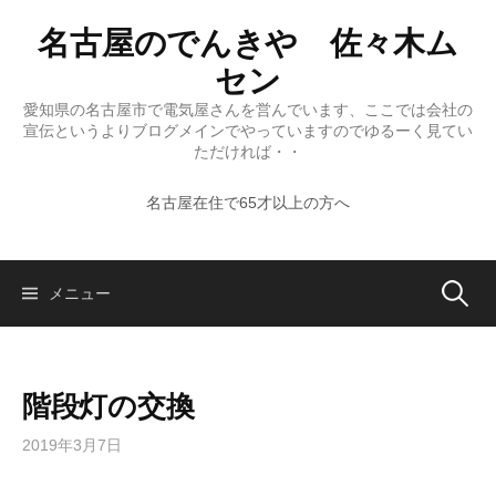
コ
名古屋のでんきや 佐々木ム
ン
テ
セン
ン
愛知県の名古屋市で電気屋さんを営んでいます、ここでは会社の
ツ
宣伝というよりブログメインでやっていますのでゆるーく見てい
へ
ただければ・・
ス
名古屋在住で65才以上の方へ
キ
ッ
プ
検
メニュー
索:
階段灯の交換
2019年3月7日