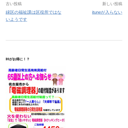
投
古い投稿
新しい投稿
緑区の福祉課は区役所ではな
ituneが入らない
稿
いようです
ナ
ビ
ゲ
ー
IHがお得に！？
シ
ョ
ン