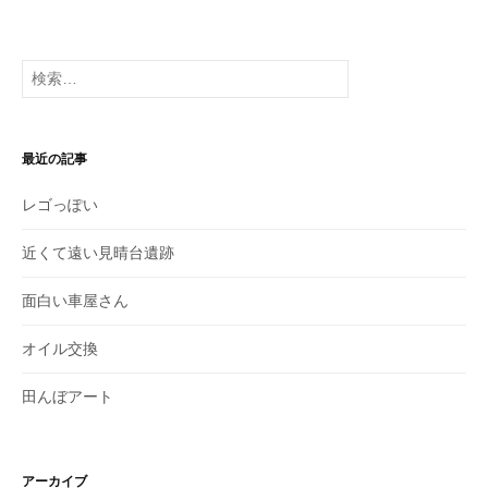
去
の
投
検
稿
索:
最近の記事
レゴっぽい
近くて遠い見晴台遺跡
面白い車屋さん
オイル交換
田んぼアート
アーカイブ