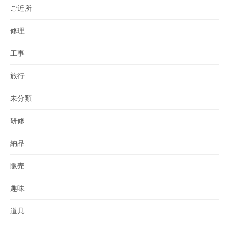
ご近所
修理
工事
旅行
未分類
研修
納品
販売
趣味
道具