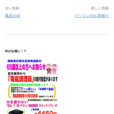
投
古い投稿
新しい投稿
風呂の日
パソコンのお見積り
稿
ナ
ビ
ゲ
IHがお得に！？
ー
シ
ョ
ン