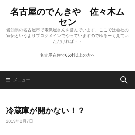
コ
名古屋のでんきや 佐々木ム
ン
テ
セン
ン
愛知県の名古屋市で電気屋さんを営んでいます、ここでは会社の
ツ
宣伝というよりブログメインでやっていますのでゆるーく見てい
へ
ただければ・・
ス
名古屋在住で65才以上の方へ
キ
ッ
プ
検
メニュー
索:
冷蔵庫が開かない！？
2019年2月7日