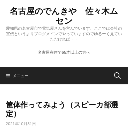
コ
名古屋のでんきや 佐々木ム
ン
テ
セン
ン
愛知県の名古屋市で電気屋さんを営んでいます、ここでは会社の
ツ
宣伝というよりブログメインでやっていますのでゆるーく見てい
へ
ただければ・・
ス
名古屋在住で65才以上の方へ
キ
ッ
プ
検
メニュー
索:
筐体作ってみよう（スピーカ部選
定）
2021年10月31日