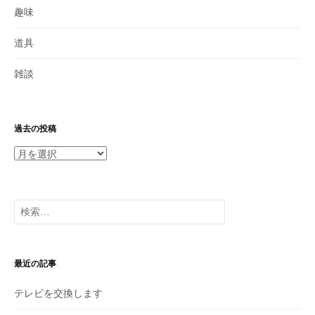
趣味
道具
雑談
過去の投稿
過
去
の
投
検
稿
索:
最近の記事
テレビを交換します