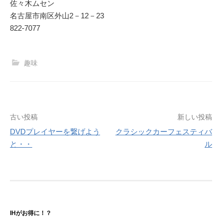
佐々木ムセン
名古屋市南区外山2－12－23
822-7077
趣味
投
古い投稿
新しい投稿
DVDプレイヤーを繋げよう
クラシックカーフェスティバ
稿
と・・
ル
ナ
ビ
ゲ
ー
IHがお得に！？