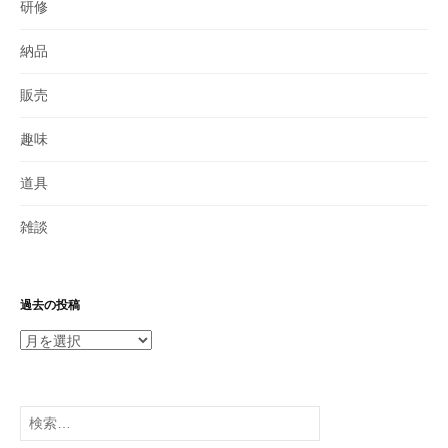
研修
納品
販売
趣味
道具
雑談
過去の投稿
過
去
の
投
検
稿
索: