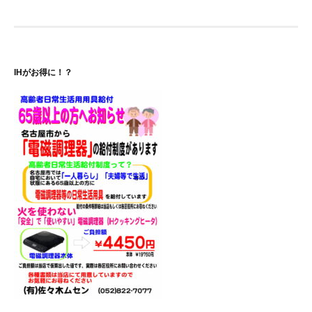
ナ
ビ
ゲ
IHがお得に！？
ー
シ
ョ
ン