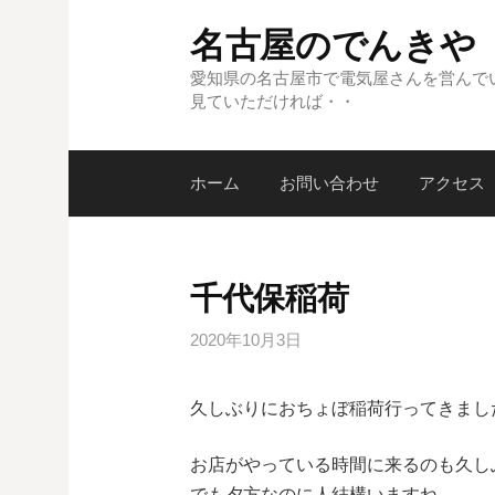
コ
名古屋のでんきや
ン
テ
愛知県の名古屋市で電気屋さんを営んで
見ていただければ・・
ン
ツ
へ
ホーム
お問い合わせ
アクセス
ス
キ
ッ
プ
千代保稲荷
2020年10月3日
久しぶりにおちょぼ稲荷行ってきまし
お店がやっている時間に来るのも久し
でも夕方なのに人結構いますね