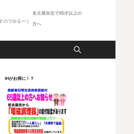
名古屋在住で65才以上の
すのでゆるーく
方へ
検
索:
IHがお得に！？