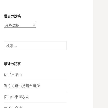
過去の投稿
過
去
の
投
検
稿
索:
最近の記事
レゴっぽい
近くて遠い見晴台遺跡
面白い車屋さん
オイル交換