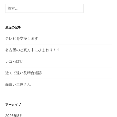
投
検
稿
索:
最近の記事
テレビを交換します
名古屋のど真ん中にひまわり！？
レゴっぽい
近くて遠い見晴台遺跡
面白い車屋さん
アーカイブ
2026年8月