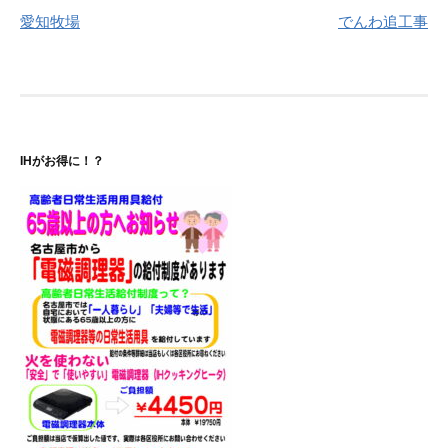
愛知牧場
でんわ追工事
稿
ナ
ビ
ゲ
IHがお得に！？
ー
シ
ョ
ン