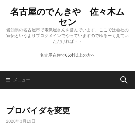
コ
名古屋のでんきや 佐々木ム
ン
テ
セン
ン
愛知県の名古屋市で電気屋さんを営んでいます、ここでは会社の
ツ
宣伝というよりブログメインでやっていますのでゆるーく見てい
へ
ただければ・・
ス
名古屋在住で65才以上の方へ
キ
ッ
プ
検
メニュー
索:
プロバイダを変更
2020年3月19日