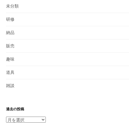
未分類
研修
納品
販売
趣味
道具
雑談
過去の投稿
過
去
の