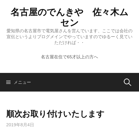
コ
名古屋のでんきや 佐々木ム
ン
テ
セン
ン
愛知県の名古屋市で電気屋さんを営んでいます、ここでは会社の
ツ
宣伝というよりブログメインでやっていますのでゆるーく見てい
へ
ただければ・・
ス
名古屋在住で65才以上の方へ
キ
ッ
プ
検
メニュー
索:
順次お取り付けいたします
2019年8月4日