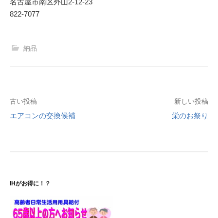
名古屋市南区外山2‐12‐23
822-7077
納品
投
古い投稿
新しい投稿
エアコンの交換候補
栄のお祭り
稿
ナ
ビ
ゲ
IHがお得に！？
ー
シ