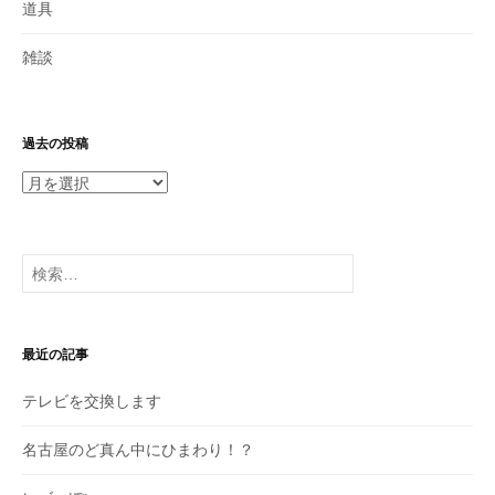
道具
雑談
過去の投稿
過
去
の
投
検
稿
索:
最近の記事
テレビを交換します
名古屋のど真ん中にひまわり！？