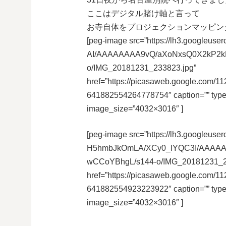
ここはデジタル賭け軸と言って
お寺自体をプロジェクションマッピン
[peg-image src=”https://lh3.googleu
AI/AAAAAAAA9vQ/aXoNxsQ0X2kP2k
o/IMG_20181231_233823.jpg”
href=”https://picasaweb.google.co
641882554264778754″ caption=”” typ
image_size=”4032×3016″ ]
[peg-image src=”https://lh3.googleuser
H5hmbJkOmLA/XCy0_lYQC3I/AAAAA
wCCoYBhgL/s144-o/IMG_20181231_2
href=”https://picasaweb.google.co
641882554923223922″ caption=”” typ
image_size=”4032×3016″ ]