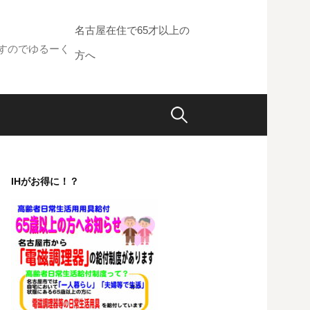
名古屋在住で65才以上の
すのでゆるーく
方へ
検
索:
IHがお得に！？