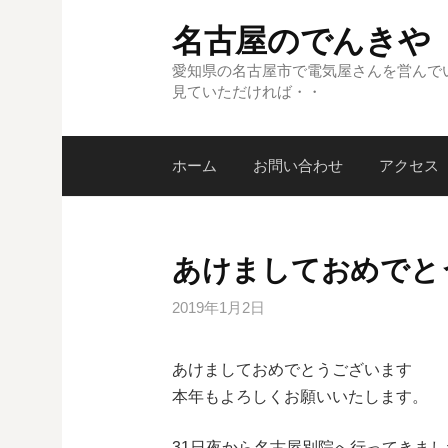
コ
名古屋のでんきや
ン
テ
愛知県の名古屋市で電気屋さんを営んで
見ていただければ・・
ン
ツ
へ
ホーム
お問い合わせ
アクセス
ス
キ
ッ
プ
あけましておめでと
2019年1月2日
あけましておめでとうございます
本年もよろしくお願いいたします。
31日夜から名古屋別院へ行ってきまし