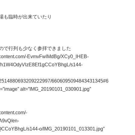
場も臨時が出来ていたり
ので行列も少なく参拝できました
sercontent.com/-EvmvFwlMdBg/XCy0_lHEB-
fh1W4OdyVlzE8Ef1gCCoYBhgL/s144-
m/112514880693209222997/6606095094843431345#6
e=”image” alt=”IMG_20190101_030901.jpg”
content.com/-
A9vQ/en-
CoYBhgL/s144-o/IMG_20190101_013301.jpg”