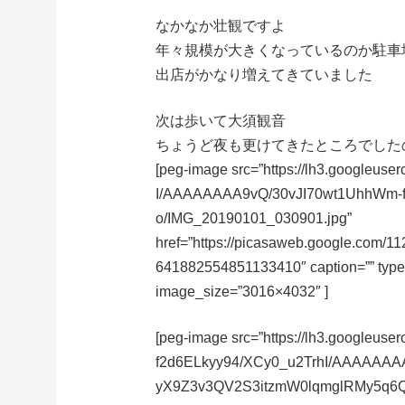
なかなか壮観ですよ
年々規模が大きくなっているのか駐車
出店がかなり増えてきていました
次は歩いて大須観音
ちょうど夜も更けてきたところでした
[peg-image src=”https://lh3.googleu
I/AAAAAAAA9vQ/30vJI70wt1UhhWm-
o/IMG_20190101_030901.jpg”
href=”https://picasaweb.google.co
641882554851133410″ caption=”” typ
image_size=”3016×4032″ ]
[peg-image src=”https://lh3.googleuser
f2d6ELkyy94/XCy0_u2TrhI/AAAAAAA
yX9Z3v3QV2S3itzmW0lqmglRMy5q6QC