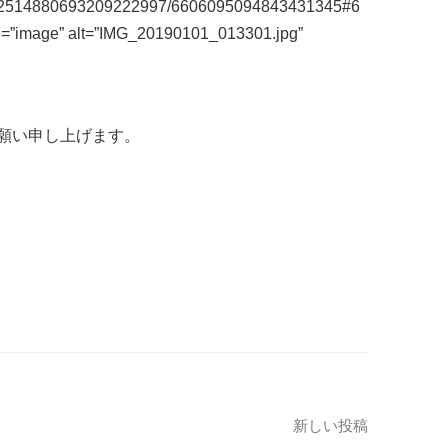
m/112514880693209222997/6606095094843431345#6
e=”image” alt=”IMG_20190101_013301.jpg”
願い申し上げます。
新しい投稿