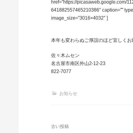
href=”https://picasaweb.google.co
641882557465210386″ caption=”” typ
image_size=”3016×4032″ ]
本年も変わらぬご厚誼のほど宜しくお
佐々木ムセン
名古屋市南区外山2-12-23
822-7077
お知らせ
投
古い投稿