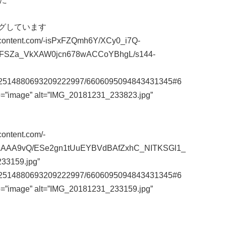
グしています
sercontent.com/-isPxFZQmh6Y/XCy0_i7Q-
FSZa_VkXAW0jcn678wACCoYBhgL/s144-
m/112514880693209222997/6606095094843431345#6
e=”image” alt=”IMG_20181231_233823.jpg”
content.com/-
AAA9vQ/ESe2gn1tUuEYBVdBAfZxhC_NITKSGl1_
33159.jpg”
m/112514880693209222997/6606095094843431345#6
e=”image” alt=”IMG_20181231_233159.jpg”