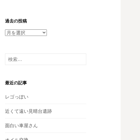
過去の投稿
過
去
の
投
検
稿
索:
最近の記事
レゴっぽい
近くて遠い見晴台遺跡
面白い車屋さん
オイル交換