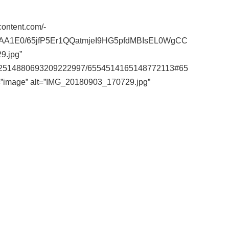
content.com/-
AA1E0/65jfP5Er1QQatmjeI9HG5pfdMBIsEL0WgCC
9.jpg”
m/112514880693209222997/6554514165148772113#65
=”image” alt=”IMG_20180903_170729.jpg”