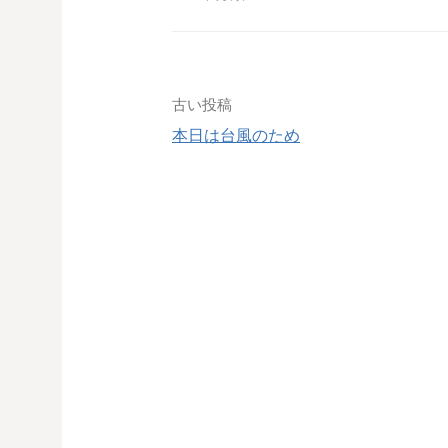
投
古い投稿
本日は台風のため
稿
ナ
ビ
ゲ
ー
シ
ョ
ン