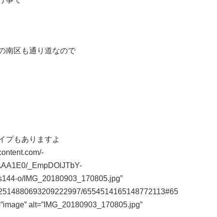
の南区も通り道なので
イプもありますよ
content.com/-
AAA1E0/_EmpDOlJTbY-
144-o/IMG_20180903_170805.jpg”
m/112514880693209222997/6554514165148772113#65
=”image” alt=”IMG_20180903_170805.jpg”