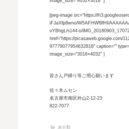
image_size=”4032×3016″ ]
[peg-image src=”https://lh3.googleuser
iFJaXfp8wno/W5AFHWf9fHI/AAAAAA
oYBhgL/s144-o/IMG_20180903_17072
href=”https://picasaweb.google.co
97779077954632818″ caption=”” type
image_size=”3016×4032″ ]
皆さん戸締り等ご用心願います
佐々木ムセン
名古屋市南区外山2-12-23
822-7077
未分類