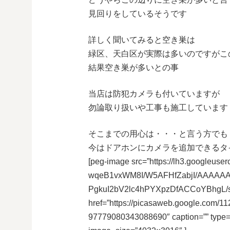
見回りをしているそうです
詳しく聞いてみると空き巣は
緑区、天白区が実際は多いのですがこ
結果空き巣が多いとの事
当店は防犯カメラも付いていますが
勿論取り扱いや工事も施工しています
そこまでの用心は・・・と言う方でも
今はドアホンにカメラを追加できるタ
[peg-image src=”https://lh3.googleuser
wqeB1vxWM8I/W5AFHfZabjI/AAAAA
PgkuI2bV2lc4hPYXpzDfACCoYBhgL/s
href=”https://picasaweb.google.co
97779080343088690″ caption=”” type