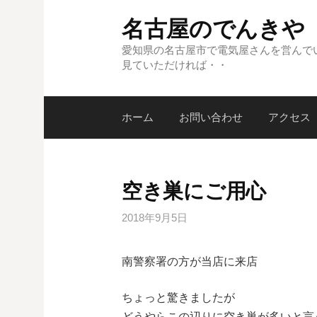
コ
名古屋のでんきや
ン
テ
愛知県の名古屋市で電気屋さんを営んで
見ていただければ・・
ン
ツ
へ
ホーム
お問い合わせ
アクセス
ス
キ
ッ
プ
空き巣にご用心
2018年9月5日
南警察署の方が当店に来店
ちょっと驚きましたが
どうやらこの辺りに空き巣が多いと言