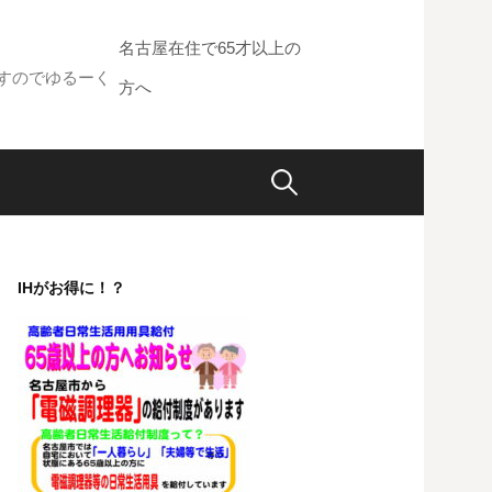
名古屋在住で65才以上の
すのでゆるーく
方へ
検
索:
IHがお得に！？