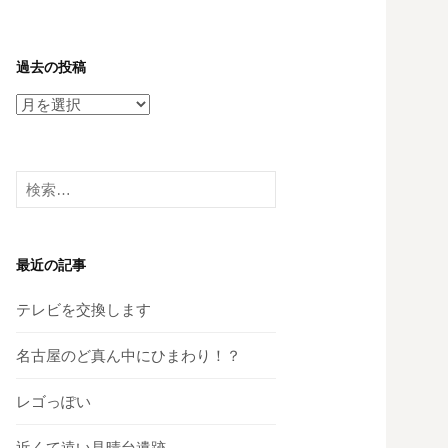
過去の投稿
過
去
の
投
検
稿
索:
最近の記事
テレビを交換します
名古屋のど真ん中にひまわり！？
レゴっぽい
近くて遠い見晴台遺跡