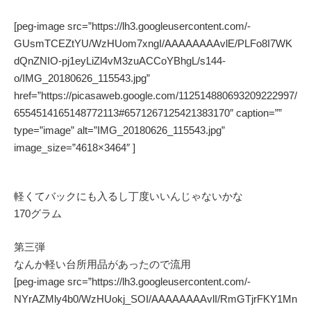
[peg-image src=”https://lh3.googleusercontent.com/-
GUsmTCEZtYU/WzHUom7xngI/AAAAAAAAvlE/PLFo8I7WK
dQnZNIO-pj1eyLiZl4vM3zuACCoYBhgL/s144-
o/IMG_20180626_115543.jpg”
href=”https://picasaweb.google.com/112514880693209222997/
6554514165148772113#6571267125421383170″ caption=””
type=”image” alt=”IMG_20180626_115543.jpg”
image_size=”4618×3464″ ]
軽くてバックにも入るし丁度いいんじゃないかな
170グラム
第三弾
なんか軽い台所用品があったので流用
[peg-image src=”https://lh3.googleusercontent.com/-
NYrAZMly4b0/WzHUokj_SOI/AAAAAAAAvlI/RmGTjrFKY1Mn