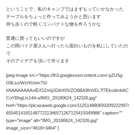
ということで、私のキャンプではまずもっていかなかった
テーブルをちょっと作ってみようかと思います
持ち歩くので軽くコンパクトな物を作ろうかな
普通に買ってもいいのですが
この間バイク屋さんへ行ったら面白いものを机にしていたの
で
そのアイデアを頂いて作ります
[peg-image src=”https://lh3.googleusercontent.com/-pZU5g-
O8Lss/WzHUom7Sl-
I/AAAAAAAAvlE/OZmIjJGthX0VZO6BA9hVrEL7f7EkodmbAC
CoYBhgL/s144-o/IMG_20180624_142326.jpg”
href=”https://picasaweb.google.com/112514880693209222997/
6554514165148772113#6571267125419349986″ caption=””
type=”image” alt=”IMG_20180624_142326.jpg”
image_size=”4618×3464″ ]