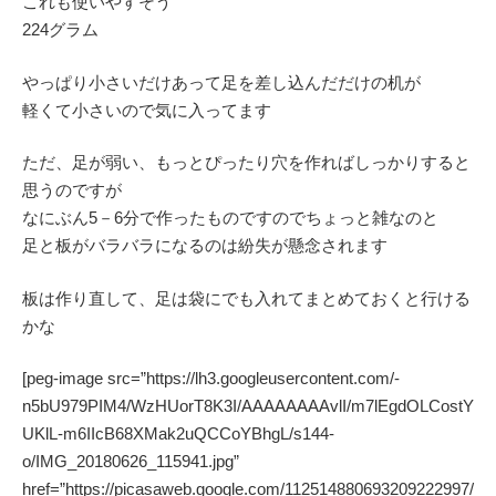
これも使いやすそう
224グラム
やっぱり小さいだけあって足を差し込んだだけの机が
軽くて小さいので気に入ってます
ただ、足が弱い、もっとぴったり穴を作ればしっかりすると
思うのですが
なにぶん5－6分で作ったものですのでちょっと雑なのと
足と板がバラバラになるのは紛失が懸念されます
板は作り直して、足は袋にでも入れてまとめておくと行ける
かな
[peg-image src=”https://lh3.googleusercontent.com/-
n5bU979PIM4/WzHUorT8K3I/AAAAAAAAvlI/m7lEgdOLCostY
UKlL-m6IIcB68XMak2uQCCoYBhgL/s144-
o/IMG_20180626_115941.jpg”
href=”https://picasaweb.google.com/112514880693209222997/