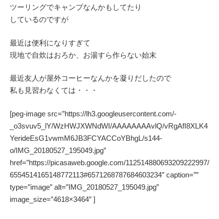
ツーリングでキャンプなんかもしてたり
しているのですが
最近は便利になりすぎて
現地で自炊はおろか、お湯すら作らない始末
最近友人が屋外コーヒーなんかを凝りだしたので
私も見習わなくては・・・
[peg-image src=”https://lh3.googleusercontent.com/-
_o3svuv5_lY/WzHWJXWNdWI/AAAAAAAAvlQ/vRgAfI8XLK4
YerideEsG1vwmM6JB3FCYACCoYBhgL/s144-
o/IMG_20180527_195049.jpg”
href=”https://picasaweb.google.com/112514880693209222997/
6554514165148772113#6571268787684603234″ caption=””
type=”image” alt=”IMG_20180527_195049.jpg”
image_size=”4618×3464″ ]