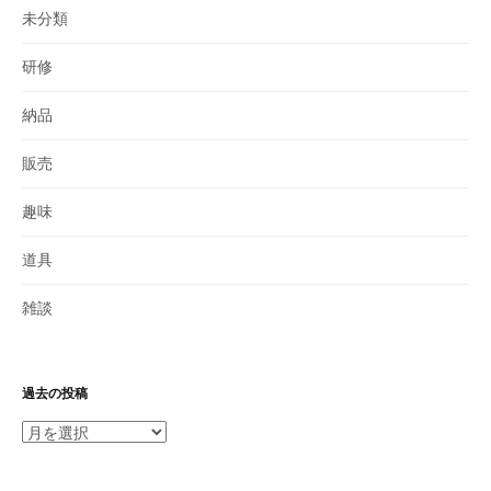
未分類
研修
納品
販売
趣味
道具
雑談
過去の投稿
過
去
の