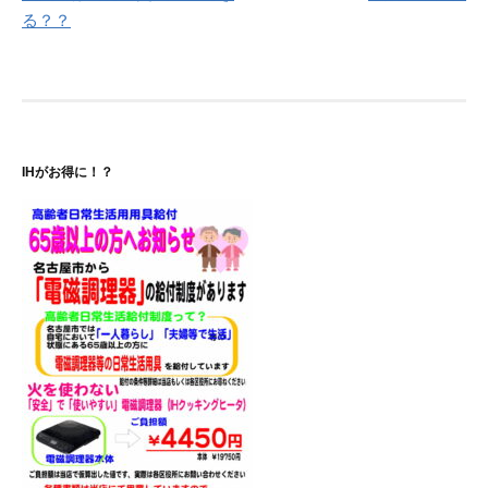
稿
る？？
ナ
ビ
ゲ
ー
IHがお得に！？
シ
ョ
ン