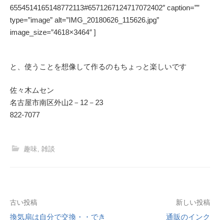
6554514165148772113#6571267124717072402″ caption=””
type=”image” alt=”IMG_20180626_115626.jpg”
image_size=”4618×3464″ ]
と、使うことを想像して作るのもちょっと楽しいです
佐々木ムセン
名古屋市南区外山2－12－23
822-7077
趣味
,
雑談
投
古い投稿
新しい投稿
換気扇は自分で交換・・でき
通販のインク