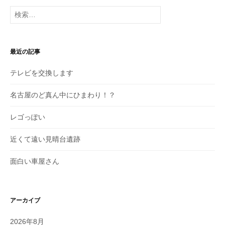
投
検
稿
索:
最近の記事
テレビを交換します
名古屋のど真ん中にひまわり！？
レゴっぽい
近くて遠い見晴台遺跡
面白い車屋さん
アーカイブ
2026年8月