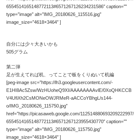
6554514165148772113#6571267126234231586″ caption=””
type=”image” alt=”IMG_20180626_115516.jpg”
image_size=”4618×3464″ ]
自分には少々大きいかも
505グラム
第二弾
足が生えてれば机、ってことで板をくりぬいて机編
[peg-image src=”https://lh3.googleusercontent.com/-
E1HI8Ac5Zsw/WzHUoheQ9XI/AAAAAAAAvlE/0XoQHKCCB
V4UfiXh2CsMONeOWJRMeR-aACCoYBhgL/s144-
o/IMG_20180626_115750.jpg”
href=”https://picasaweb.google.com/112514880693209222997/
6554514165148772113#6571267123955430770″ caption=””
type=”image” alt=”IMG_20180626_115750.jpg”
image_size=”4618×3464″ ]