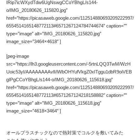
IRip7icWXydTdw6UgNswgCCoYBhgL/s144-
o/IMG_20180626_115820.jpg”
href=”https://picasaweb.google.com/112514880693209222997/
6554514165148772113#6571267124784744674″ caption=””
type=”image” alt=”IMG_20180626_115820.jpg”
image_size=”3464×4618″ ]
[peg-image
src=”https://lh3.googleusercontent.com/-5rtnLQQ3TwM/WzH
Uoic53yI/AAAAAAAAvlI/iWbOHYufVkgZ0xITggu1dbR9oiVEB
gIPgCCoYBhgL/s144-o/IMG_20180626_115618.jpg”
href=”https://picasaweb.google.com/112514880693209222997/
6554514165148772113#6571267124218158882″ caption=””
type=”image” alt=”IMG_20180626_115618.jpg”
image_size=”4618×3464″ ]
オールプラスチックなので熱対策でコルクを敷いてみた