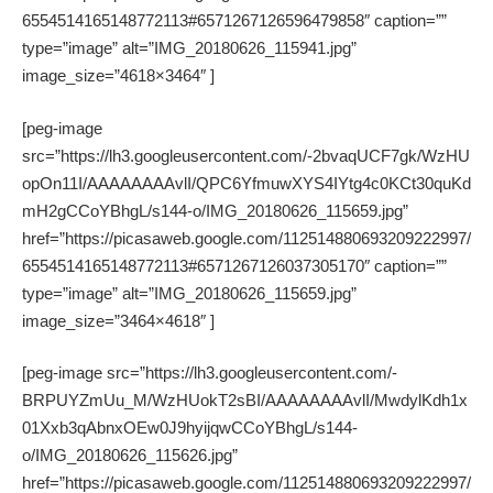
6554514165148772113#6571267126596479858″ caption=””
type=”image” alt=”IMG_20180626_115941.jpg”
image_size=”4618×3464″ ]
[peg-image
src=”https://lh3.googleusercontent.com/-2bvaqUCF7gk/WzHU
opOn11I/AAAAAAAAvlI/QPC6YfmuwXYS4IYtg4c0KCt30quKd
mH2gCCoYBhgL/s144-o/IMG_20180626_115659.jpg”
href=”https://picasaweb.google.com/112514880693209222997/
6554514165148772113#6571267126037305170″ caption=””
type=”image” alt=”IMG_20180626_115659.jpg”
image_size=”3464×4618″ ]
[peg-image src=”https://lh3.googleusercontent.com/-
BRPUYZmUu_M/WzHUokT2sBI/AAAAAAAAvlI/MwdylKdh1x
01Xxb3qAbnxOEw0J9hyijqwCCoYBhgL/s144-
o/IMG_20180626_115626.jpg”
href=”https://picasaweb.google.com/112514880693209222997/