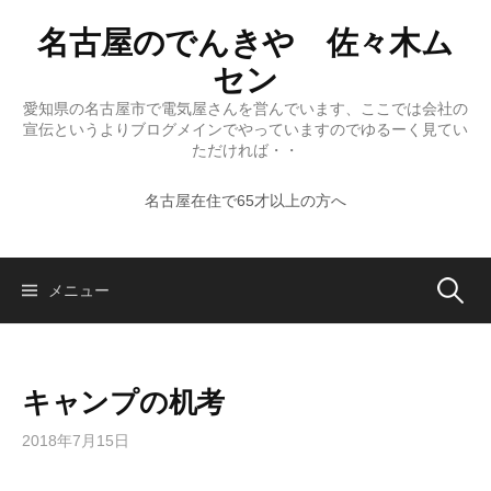
コ
名古屋のでんきや 佐々木ム
ン
テ
セン
ン
愛知県の名古屋市で電気屋さんを営んでいます、ここでは会社の
ツ
宣伝というよりブログメインでやっていますのでゆるーく見てい
へ
ただければ・・
ス
名古屋在住で65才以上の方へ
キ
ッ
プ
検
メニュー
索:
キャンプの机考
2018年7月15日