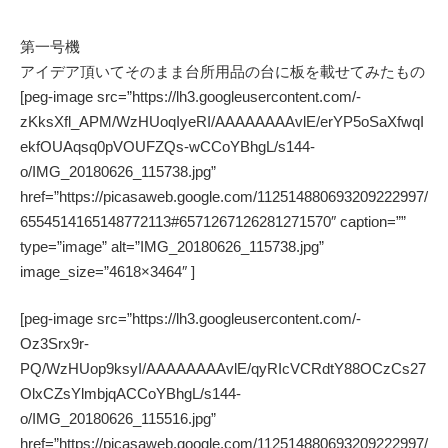
第一号機
アイデア頂いてそのまま台所用品の台に板を載せてみたもの
[peg-image src=”https://lh3.googleusercontent.com/-
zKksXfl_APM/WzHUoqIyeRI/AAAAAAAAvlE/erYP5oSaXfwqI
ekfOUAqsq0pVOUFZQs-wCCoYBhgL/s144-
o/IMG_20180626_115738.jpg”
href=”https://picasaweb.google.com/112514880693209222997/
6554514165148772113#6571267126281271570″ caption=””
type=”image” alt=”IMG_20180626_115738.jpg”
image_size=”4618×3464″ ]
[peg-image src=”https://lh3.googleusercontent.com/-
Oz3Srx9r-
PQ/WzHUop9ksyI/AAAAAAAAvlE/qyRIcVCRdtY88OCzCs27
OlxCZsYlmbjqACCoYBhgL/s144-
o/IMG_20180626_115516.jpg”
href=”https://picasaweb.google.com/112514880693209222997/