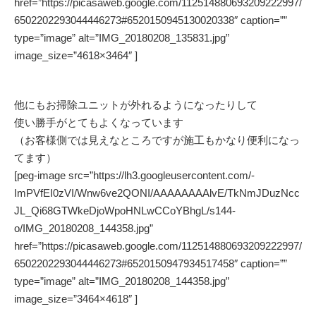
href=”https://picasaweb.google.com/112514880693209222997/
6502202293044446273#6520150945130020338″ caption=””
type=”image” alt=”IMG_20180208_135831.jpg”
image_size=”4618×3464″ ]
他にもお掃除ユニットが外れるようになったりして
使い勝手がとてもよくなっています
（お客様側では見えなところですが施工もかなり便利になっ
てます）
[peg-image src=”https://lh3.googleusercontent.com/-
ImPVfEI0zVI/Wnw6ve2QONI/AAAAAAAAlvE/TkNmJDuzNcc
JL_Qi68GTWkeDjoWpoHNLwCCoYBhgL/s144-
o/IMG_20180208_144358.jpg”
href=”https://picasaweb.google.com/112514880693209222997/
6502202293044446273#6520150947934517458″ caption=””
type=”image” alt=”IMG_20180208_144358.jpg”
image_size=”3464×4618″ ]