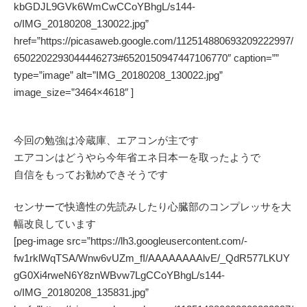
kbGDJL9GVk6WmCwCCoYBhgL/s144-
o/IMG_20180208_130022.jpg”
href=”https://picasaweb.google.com/112514880693209222997/
6502202293044446273#6520150947447106770″ caption=””
type=”image” alt=”IMG_20180208_130022.jpg”
image_size=”3464×4618″ ]
今回の勉強は冷蔵庫、エアコンが主です
エアコンはどうやら今年省エネ日本一を取ったようで
自信をもってお勧めできそうです
センサーで快適性の先読みしたり心臓部のコンプレッサを大
幅改良しています
[peg-image src=”https://lh3.googleusercontent.com/-
fw1rklWqTSA/Wnw6vUZm_fI/AAAAAAAAlvE/_QdR577LKUY
gG0Xi4rweN6Y8znWBvw7LgCCoYBhgL/s144-
o/IMG_20180208_135831.jpg”