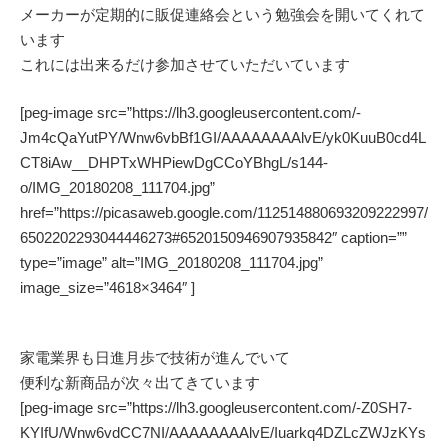
メーカーが定期的に販促連絡会という勉強会を開いてくれて
います
これには出来るだけ参加させていただいています
[peg-image src=”https://lh3.googleusercontent.com/-
Jm4cQaYutPY/Wnw6vbBf1GI/AAAAAAAAlvE/yk0KuuB0cd4L
CT8iAw__DHPTxWHPiewDgCCoYBhgL/s144-
o/IMG_20180208_111704.jpg”
href=”https://picasaweb.google.com/112514880693209222997/
6502202293044446273#6520150946907935842″ caption=””
type=”image” alt=”IMG_20180208_111704.jpg”
image_size=”4618×3464″ ]
家電業界も日進月歩で技術が進んでいて
便利な新商品が次々出てきています
[peg-image src=”https://lh3.googleusercontent.com/-Z0SH7-
KYIfU/Wnw6vdCC7NI/AAAAAAAAlvE/Iuarkq4DZLcZWJzKYs