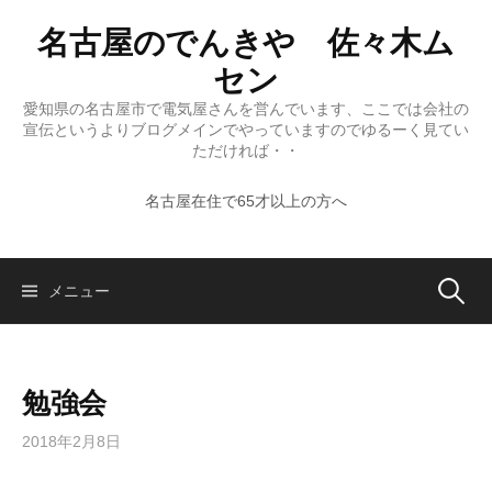
コ
名古屋のでんきや 佐々木ム
ン
テ
セン
ン
愛知県の名古屋市で電気屋さんを営んでいます、ここでは会社の
ツ
宣伝というよりブログメインでやっていますのでゆるーく見てい
へ
ただければ・・
ス
名古屋在住で65才以上の方へ
キ
ッ
プ
検
メニュー
索:
勉強会
2018年2月8日