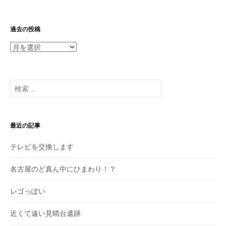
過去の投稿
過
去
の
投
検
稿
索:
最近の記事
テレビを交換します
名古屋のど真ん中にひまわり！？
レゴっぽい
近くて遠い見晴台遺跡