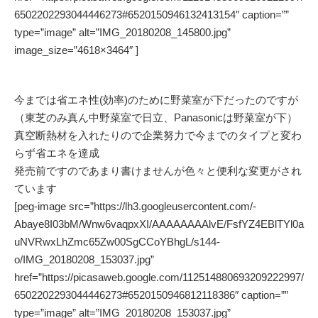
6502202293044446273#6520150946132413154″ caption=””
type=”image” alt=”IMG_20180208_145800.jpg”
image_size=”4618×3464″ ]
今までは省エネ性(効率)のために野菜室が下だったのですが
（東芝のみ真ん中野菜室で日立、Panasonicは野菜室が下）
真空断熱材を入れたりので企業努力で今までのタイプと変わ
らず省エネを達成
発売前ですのであまり書けませんが色々と便利な変更がされ
ています
[peg-image src=”https://lh3.googleusercontent.com/-
Abaye8I03bM/Wnw6vaqpxXI/AAAAAAAAlvE/FsfYZ4EBlTYl0a
uNVRwxLhZmc65Zw00SgCCoYBhgL/s144-
o/IMG_20180208_153037.jpg”
href=”https://picasaweb.google.com/112514880693209222997/
6502202293044446273#6520150946812118386″ caption=””
type=”image” alt=”IMG_20180208_153037.jpg”