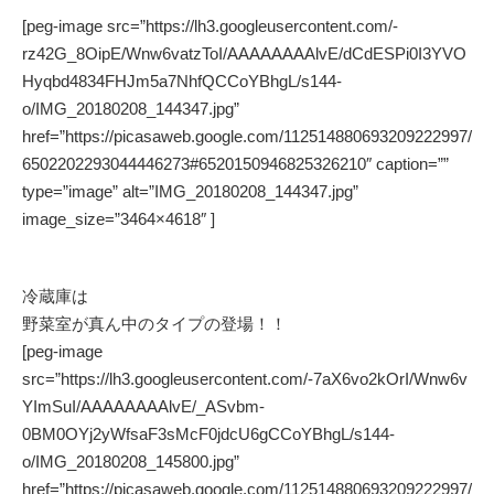
[peg-image src=”https://lh3.googleusercontent.com/-
rz42G_8OipE/Wnw6vatzToI/AAAAAAAAlvE/dCdESPi0I3YVO
Hyqbd4834FHJm5a7NhfQCCoYBhgL/s144-
o/IMG_20180208_144347.jpg”
href=”https://picasaweb.google.com/112514880693209222997/
6502202293044446273#6520150946825326210″ caption=””
type=”image” alt=”IMG_20180208_144347.jpg”
image_size=”3464×4618″ ]
冷蔵庫は
野菜室が真ん中のタイプの登場！！
[peg-image
src=”https://lh3.googleusercontent.com/-7aX6vo2kOrI/Wnw6v
YImSuI/AAAAAAAAlvE/_ASvbm-
0BM0OYj2yWfsaF3sMcF0jdcU6gCCoYBhgL/s144-
o/IMG_20180208_145800.jpg”
href=”https://picasaweb.google.com/112514880693209222997/