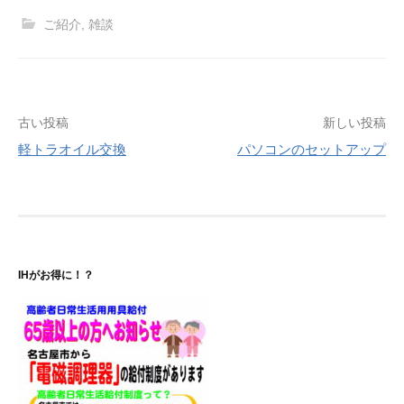
ご紹介
,
雑談
投
古い投稿
新しい投稿
軽トラオイル交換
パソコンのセットアップ
稿
ナ
ビ
ゲ
IHがお得に！？
ー
シ
ョ
ン