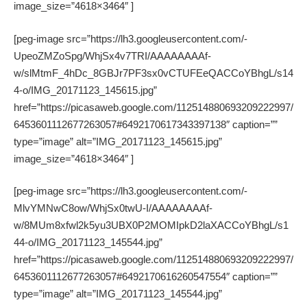
image_size=”4618×3464″ ]
[peg-image src=”https://lh3.googleusercontent.com/-
UpeoZMZoSpg/WhjSx4v7TRI/AAAAAAAAf-
w/slMtmF_4hDc_8GBJr7PF3sx0vCTUFEeQACCoYBhgL/s14
4-o/IMG_20171123_145615.jpg”
href=”https://picasaweb.google.com/112514880693209222997/
6453601112677263057#6492170617343397138″ caption=””
type=”image” alt=”IMG_20171123_145615.jpg”
image_size=”4618×3464″ ]
[peg-image src=”https://lh3.googleusercontent.com/-
MlvYMNwC8ow/WhjSx0twU-I/AAAAAAAAf-
w/8MUm8xfwl2k5yu3UBX0P2MOMIpkD2laXACCoYBhgL/s1
44-o/IMG_20171123_145544.jpg”
href=”https://picasaweb.google.com/112514880693209222997/
6453601112677263057#6492170616260547554″ caption=””
type=”image” alt=”IMG_20171123_145544.jpg”