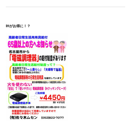
ビ
ゲ
IHがお得に！？
ー
シ
ョ
ン