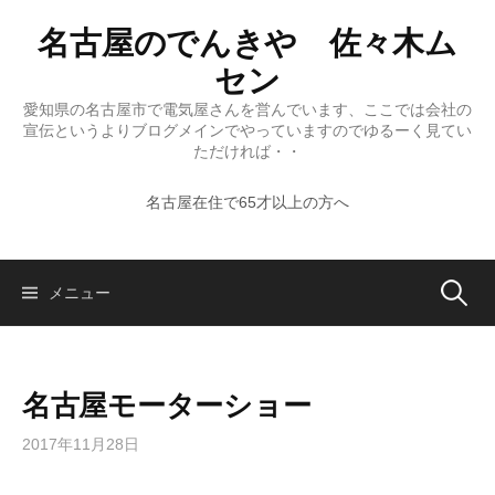
コ
名古屋のでんきや 佐々木ム
ン
テ
セン
ン
愛知県の名古屋市で電気屋さんを営んでいます、ここでは会社の
ツ
宣伝というよりブログメインでやっていますのでゆるーく見てい
へ
ただければ・・
ス
名古屋在住で65才以上の方へ
キ
ッ
プ
検
メニュー
索:
名古屋モーターショー
2017年11月28日