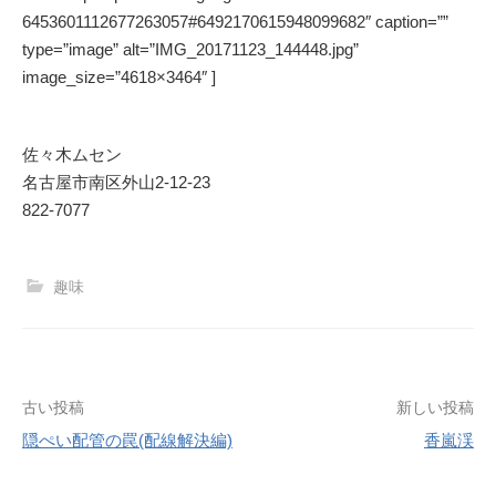
6453601112677263057#6492170615948099682″ caption=””
type=”image” alt=”IMG_20171123_144448.jpg”
image_size=”4618×3464″ ]
佐々木ムセン
名古屋市南区外山2-12-23
822-7077
趣味
投
古い投稿
新しい投稿
隠ぺい配管の罠(配線解決編)
香嵐渓
稿
ナ