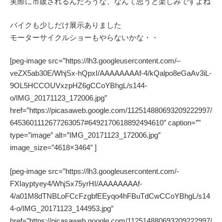
実際に市販されるんだろうな、なんて思うと楽しみですよね
バイクも少しだけ展示ありました
モーターサイクルショーもやらないかな・・
[peg-image src=”https://lh3.googleusercontent.com/–
veZX5ab30E/WhjSx-hQpxI/AAAAAAAAf-4/kQalpo8eGaAv3iL-
9OL5HCCOUVxzpHZ6gCCoYBhgL/s144-
o/IMG_20171123_172006.jpg”
href=”https://picasaweb.google.com/112514880693209222997/
6453601112677263057#6492170618892494610″ caption=””
type=”image” alt=”IMG_20171123_172006.jpg”
image_size=”4618×3464″ ]
[peg-image src=”https://lh3.googleusercontent.com/-
FXIayptyey4/WhjSx75yrHI/AAAAAAAAf-
4/a01M8dTNBLoFCcFzgbfEEyqo4hFBuTdCwCCoYBhgL/s14
4-o/IMG_20171123_144953.jpg”
href=”https://picasaweb.google.com/112514880693209222997/