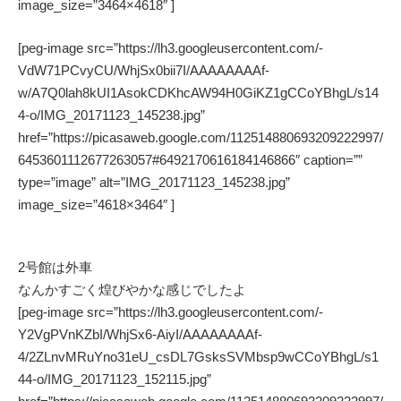
image_size=”3464×4618″ ]
[peg-image src=”https://lh3.googleusercontent.com/-
VdW71PCvyCU/WhjSx0bii7I/AAAAAAAAf-
w/A7Q0lah8kUI1AsokCDKhcAW94H0GiKZ1gCCoYBhgL/s14
4-o/IMG_20171123_145238.jpg”
href=”https://picasaweb.google.com/112514880693209222997/
6453601112677263057#6492170616184146866″ caption=””
type=”image” alt=”IMG_20171123_145238.jpg”
image_size=”4618×3464″ ]
2号館は外車
なんかすごく煌びやかな感じでしたよ
[peg-image src=”https://lh3.googleusercontent.com/-
Y2VgPVnKZbI/WhjSx6-AiyI/AAAAAAAAf-
4/2ZLnvMRuYno31eU_csDL7GsksSVMbsp9wCCoYBhgL/s1
44-o/IMG_20171123_152115.jpg”