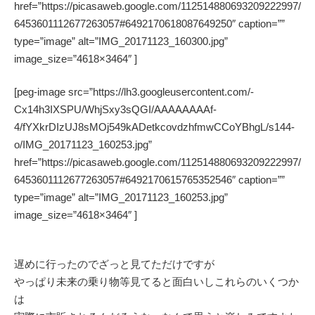
href=”https://picasaweb.google.com/112514880693209222997/
6453601112677263057#6492170618087649250″ caption=””
type=”image” alt=”IMG_20171123_160300.jpg”
image_size=”4618×3464″ ]
[peg-image src=”https://lh3.googleusercontent.com/-
Cx14h3IXSPU/WhjSxy3sQGI/AAAAAAAAf-
4/fYXkrDIzUJ8sMOj549kADetkcovdzhfmwCCoYBhgL/s144-
o/IMG_20171123_160253.jpg”
href=”https://picasaweb.google.com/112514880693209222997/
6453601112677263057#6492170615765352546″ caption=””
type=”image” alt=”IMG_20171123_160253.jpg”
image_size=”4618×3464″ ]
遅めに行ったのでざっと見てただけですが
やっぱり未来の乗り物等見てると面白いしこれらのいくつか
は