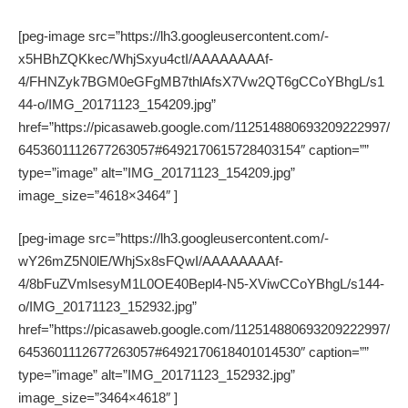
[peg-image src=”https://lh3.googleusercontent.com/-
x5HBhZQKkec/WhjSxyu4ctI/AAAAAAAAf-
4/FHNZyk7BGM0eGFgMB7thlAfsX7Vw2QT6gCCoYBhgL/s1
44-o/IMG_20171123_154209.jpg”
href=”https://picasaweb.google.com/112514880693209222997/
6453601112677263057#6492170615728403154″ caption=””
type=”image” alt=”IMG_20171123_154209.jpg”
image_size=”4618×3464″ ]
[peg-image src=”https://lh3.googleusercontent.com/-
wY26mZ5N0lE/WhjSx8sFQwI/AAAAAAAAf-
4/8bFuZVmlsesyM1L0OE40Bepl4-N5-XViwCCoYBhgL/s144-
o/IMG_20171123_152932.jpg”
href=”https://picasaweb.google.com/112514880693209222997/
6453601112677263057#6492170618401014530″ caption=””
type=”image” alt=”IMG_20171123_152932.jpg”
image_size=”3464×4618″ ]