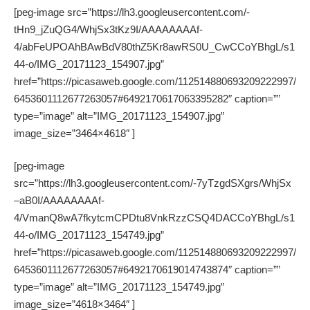
[peg-image src=”https://lh3.googleusercontent.com/-
tHn9_jZuQG4/WhjSx3tKz9I/AAAAAAAAf-
4/abFeUPOAhBAwBdV80thZ5Kr8awRS0U_CwCCoYBhgL/s1
44-o/IMG_20171123_154907.jpg”
href=”https://picasaweb.google.com/112514880693209222997/
6453601112677263057#6492170617063395282″ caption=””
type=”image” alt=”IMG_20171123_154907.jpg”
image_size=”3464×4618″ ]
[peg-image
src=”https://lh3.googleusercontent.com/-7yTzgdSXgrs/WhjSx
–aB0I/AAAAAAAAf-
4/VmanQ8wA7fkytcmCPDtu8VnkRzzCSQ4DACCoYBhgL/s1
44-o/IMG_20171123_154749.jpg”
href=”https://picasaweb.google.com/112514880693209222997/
6453601112677263057#6492170619014743874″ caption=””
type=”image” alt=”IMG_20171123_154749.jpg”
image_size=”4618×3464″ ]