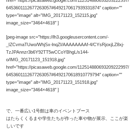
href=”https://picasaweb.google.com/112514880693209222997/
6453601112677263057#6492170617939331874″ caption=””
type=”image” alt=”IMG_20171123_152115.jpg”
image_size=”3464×4618″ ]
[peg-image src=”https://lh3.googleusercontent.com/-
_IZCvmaTUwo/WhjSx-lnqZI/AAAAAAAAf-4/CYsRjoxjLZ8xj-
TzJPAnnzr3b6Y92TT5wCCoYBhgL/s144-
o/IMG_20171123_151918.jpg”
href=”https://picasaweb.google.com/112514880693209222997/
6453601112677263057#6492170618910779794″ caption=””
type=”image” alt=”IMG_20171123_151918.jpg”
image_size=”3464×4618″ ]
で、一番広い1号館は車のイベントブース
はたらくくるまや学生たちが作った車や物が展示、ここが楽
しいです