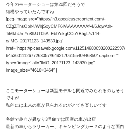
今年のモーターショーは第20回だそうで
結構やっていたんですね
[peg-image src=”https://lh3.googleusercontent.com/-
CZgZThsOph4/WhjSxyCMF6I/AAAAAAAAf-4/6JqwAth-
TiMkhUmYo8lkUT05A_EbIYekgCCoYBhgL/s144-
o/IMG_20171123_143930.jpg”
href=”https://picasaweb.google.com/112514880693209222997/
6453601112677263057#6492170615540946850″ caption=””
type=”image” alt=”IMG_20171123_143930.jpg”
image_size=”4618×3464″ ]
ここモーターショーは新型モデルも間近でみられるのもそう
ですが
私的には未来の車が見られるのがとても楽しいです
各館で趣向が異なり3号館では国産の車が出店
最新の車からラリーカー、キャンピングカー？のような面白