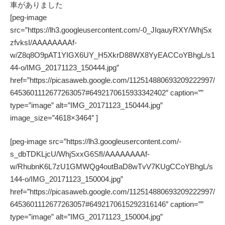
車がありました
[peg-image
src=”https://lh3.googleusercontent.com/-0_JIqauyRXY/WhjSx
zfvksI/AAAAAAAAf-
w/Z8q8O9pAT1YIGX6UY_H5XkrD88WX8YyEACCoYBhgL/s1
44-o/IMG_20171123_150444.jpg”
href=”https://picasaweb.google.com/112514880693209222997/
6453601112677263057#6492170615933342402″ caption=””
type=”image” alt=”IMG_20171123_150444.jpg”
image_size=”4618×3464″ ]
[peg-image src=”https://lh3.googleusercontent.com/-
s_dbTDKLjcU/WhjSxxG6SfI/AAAAAAAAf-
w/RhubnK6L7zU1GMWQg4outBaD8wTvV7KUgCCoYBhgL/s
144-o/IMG_20171123_150004.jpg”
href=”https://picasaweb.google.com/112514880693209222997/
6453601112677263057#6492170615292316146″ caption=””
type=”image” alt=”IMG_20171123_150004.jpg”