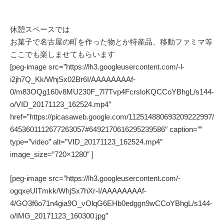
休憩スペースでは
お菓子で名古屋の町を作った物とか特産品、移動ファミマ等
ここでも楽しませてもらいます
[peg-image src=”https://lh3.googleusercontent.com/-l-
i2jh7Q_Kk/WhjSx02Br6I/AAAAAAAAf-
0/m83OQg160v8MU230F_7l7Tvp4FcrsloKQCCoYBhgL/s144-
o/VID_20171123_162524.mp4″
href=”https://picasaweb.google.com/112514880693209222997/
6453601112677263057#6492170616295239586″ caption=””
type=”video” alt=”VID_20171123_162524.mp4″
image_size=”720×1280″ ]
[peg-image src=”https://lh3.googleusercontent.com/-
ogqxeUITmkk/WhjSx7hXr-I/AAAAAAAAf-
4/GO3f6o71n4gia9O_vOlqG6EHb0edggn9wCCoYBhgL/s144-
o/IMG_20171123_160300.jpg”