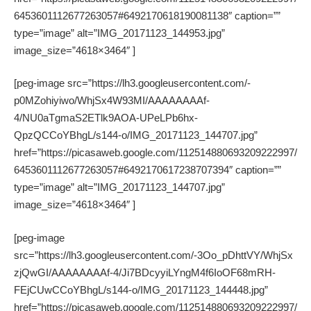
6453601112677263057#6492170618190081138″ caption=””
type=”image” alt=”IMG_20171123_144953.jpg”
image_size=”4618×3464″ ]
[peg-image src=”https://lh3.googleusercontent.com/-
p0MZohiyiwo/WhjSx4W93MI/AAAAAAAAf-
4/NU0aTgmaS2ETlk9AOA-UPeLPb6hx-
QpzQCCoYBhgL/s144-o/IMG_20171123_144707.jpg”
href=”https://picasaweb.google.com/112514880693209222997/
6453601112677263057#6492170617238707394″ caption=””
type=”image” alt=”IMG_20171123_144707.jpg”
image_size=”4618×3464″ ]
[peg-image
src=”https://lh3.googleusercontent.com/-3Oo_pDhttVY/WhjSx
zjQwGI/AAAAAAAAf-4/Ji7BDcyyiLYngM4f6IoOF68mRH-
FEjCUwCCoYBhgL/s144-o/IMG_20171123_144448.jpg”
href=”https://picasaweb.google.com/112514880693209222997/