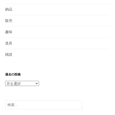
納品
販売
趣味
道具
雑談
過去の投稿
過
去
の
投
検
稿
索: