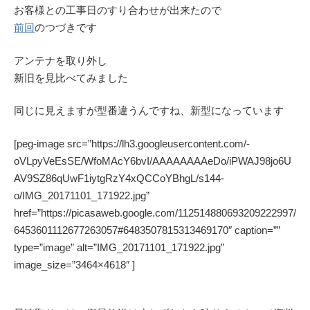
お客様との工事日のすり合わせが出来たので
前回
のつづきです
アンテナを取り外し
新旧を見比べてみました
同じに見えますが型番違うんですね、新型になっています
[peg-image src=”https://lh3.googleusercontent.com/-
oVLpyVeEsSE/WfoMAcY6bvI/AAAAAAAAeDo/iPWAJ98jo6U
AV9SZ86qUwF1iytgRzY4xQCCoYBhgL/s144-
o/IMG_20171101_171922.jpg”
href=”https://picasaweb.google.com/112514880693209222997/
6453601112677263057#6483507815313469170″ caption=””
type=”image” alt=”IMG_20171101_171922.jpg”
image_size=”3464×4618″ ]