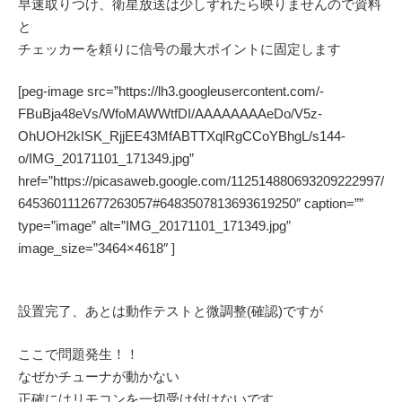
早速取りつけ、衛星放送は少しずれたら映りませんので資料
と
チェッカーを頼りに信号の最大ポイントに固定します
[peg-image src=”https://lh3.googleusercontent.com/-
FBuBja48eVs/WfoMAWWtfDI/AAAAAAAAeDo/V5z-
OhUOH2kISK_RjjEE43MfABTTXqlRgCCoYBhgL/s144-
o/IMG_20171101_171349.jpg”
href=”https://picasaweb.google.com/112514880693209222997/
6453601112677263057#6483507813693619250″ caption=””
type=”image” alt=”IMG_20171101_171349.jpg”
image_size=”3464×4618″ ]
設置完了、あとは動作テストと微調整(確認)ですが
ここで問題発生！！
なぜかチューナが動かない
正確にはリモコンを一切受け付けないです