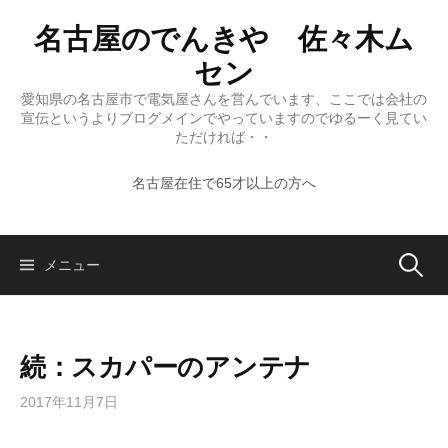
コ
名古屋のでんきや 佐々木ム
ン
テ
セン
ン
愛知県の名古屋市で電気屋さんを営んでいます、ここでは会社の
ツ
宣伝というよりブログメインでやっていますのでゆるーく見てい
へ
ただければ・・
ス
名古屋在住で65才以上の方へ
キ
ッ
プ
検
メニュー
索:
続：スカパーのアンテナ
2017年11月7日