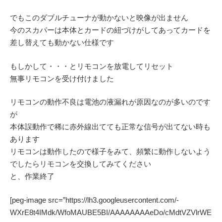
でもこのダブルチューナが動かないと映像が出ません
今のスカパーは本体とカードの紐づけがしてあってカードを
差し替えても動かない仕様です
もしかして・・・とリモコンを放電してリセット
無事リモコンを受け付けました
リモコンの動作不良は電池の液漏れが原因なのが多いのです
が
本体誤動作で稀に赤外線出てても正常な信号が出てない時も
あります
リモコンは動作したので様子をみて、頻繁に動作しないよう
でしたらリモコンを交換してみてください
と、作業終了
[peg-image src=”https://lh3.googleusercontent.com/-
WXrE8t4IMdk/WfoMAUBE5BI/AAAAAAAAeDo/cMdtVZVlrWE