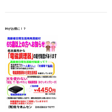
ナ
ビ
ゲ
IHがお得に！？
ー
シ
ョ
ン