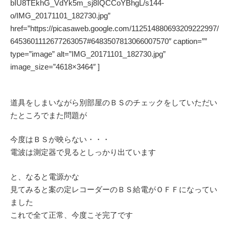
bIU8TEkhG_VdYk5m_sj8IQCCoYBhgL/s144-
o/IMG_20171101_182730.jpg”
href=”https://picasaweb.google.com/112514880693209222997/
6453601112677263057#6483507813066007570″ caption=””
type=”image” alt=”IMG_20171101_182730.jpg”
image_size=”4618×3464″ ]
道具をしまいながら別部屋のＢＳのチェックをしていただい
たところでまた問題が
今度はＢＳが映らない・・・
電波は測定器で見るとしっかり出ています
と、なると電源かな
見てみると案の定レコーダーのＢＳ給電がＯＦＦになってい
ました
これで全て正常、今度こそ完了です