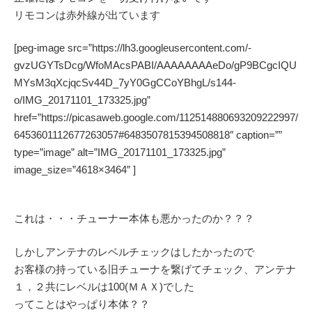
リモコンは赤外線が出ています
[peg-image src=”https://lh3.googleusercontent.com/-
gvzUGYTsDcg/WfoMAcsPABI/AAAAAAAAeDo/gP9BCgcIQU
MYsM3qXcjqcSv44D_7yY0GgCCoYBhgL/s144-
o/IMG_20171101_173325.jpg”
href=”https://picasaweb.google.com/112514880693209222997/
6453601112677263057#6483507815394508818″ caption=””
type=”image” alt=”IMG_20171101_173325.jpg”
image_size=”4618×3464″ ]
これは・・・チューナー本体も悪かったのか？？？
しかしアンテナのレベルチェックはしたかったので
お客様の持っている旧チューナを繋げてチェック、アンテナ
１，２共にレベルは100(ＭＡＸ)でした
ってことはやっぱり本体？？