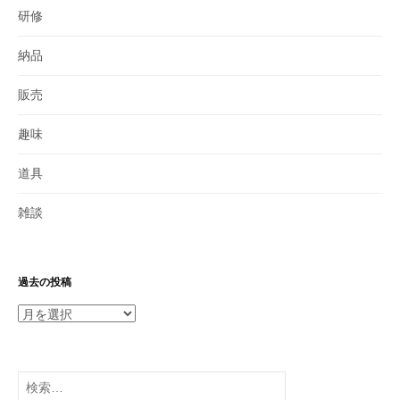
研修
納品
販売
趣味
道具
雑談
過去の投稿
過
去
の
投
検
稿
索: