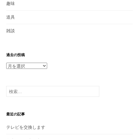
趣味
道具
雑談
過去の投稿
過
去
の
投
検
稿
索:
最近の記事
テレビを交換します