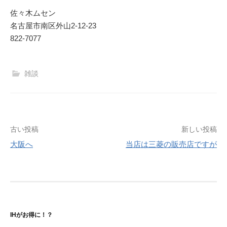
佐々木ムセン
名古屋市南区外山2‐12‐23
822-7077
雑談
投
古い投稿
新しい投稿
大阪へ
当店は三菱の販売店ですが
稿
ナ
ビ
ゲ
IHがお得に！？
ー