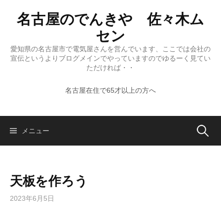
コ
名古屋のでんきや 佐々木ム
ン
テ
セン
ン
愛知県の名古屋市で電気屋さんを営んでいます、ここでは会社の
ツ
宣伝というよりブログメインでやっていますのでゆるーく見てい
へ
ただければ・・
ス
名古屋在住で65才以上の方へ
キ
ッ
プ
検
メニュー
索:
天板を作ろう
2023年6月5日