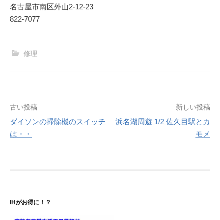
名古屋市南区外山2‐12‐23
822-7077
修理
投
古い投稿
新しい投稿
ダイソンの掃除機のスイッチ
浜名湖周遊 1/2 佐久目駅とカ
稿
は・・
モメ
ナ
ビ
ゲ
ー
IHがお得に！？
シ