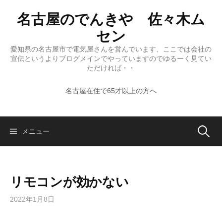
コ
名古屋のでんきや 佐々木ム
ン
テ
セン
ン
愛知県の名古屋市で電気屋さんを営んでいます、ここでは会社の
ツ
宣伝というよりブログメインでやっていますのでゆるーく見てい
へ
ただければ・・
ス
名古屋在住で65才以上の方へ
キ
ッ
プ
検
メニュー
索:
リモコンが効かない
2022年1月8日