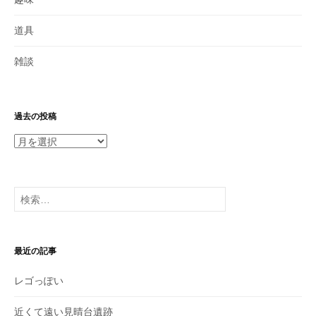
道具
雑談
過去の投稿
過
去
の
投
検
稿
索:
最近の記事
レゴっぽい
近くて遠い見晴台遺跡