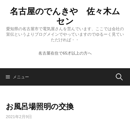
コ
名古屋のでんきや 佐々木ム
ン
テ
セン
ン
愛知県の名古屋市で電気屋さんを営んでいます、ここでは会社の
ツ
宣伝というよりブログメインでやっていますのでゆるーく見てい
へ
ただければ・・
ス
名古屋在住で65才以上の方へ
キ
ッ
プ
検
メニュー
索:
お風呂場照明の交換
2021年2月9日