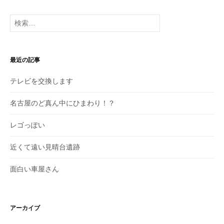
の
投
検
稿
索:
最近の記事
テレビを交換します
名古屋のど真ん中にひまわり！？
レゴっぽい
近くて遠い見晴台遺跡
面白い車屋さん
アーカイブ