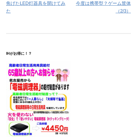
焦げたLED灯器具を開けてみ
今度は携帯型？ゲーム筐体
稿
た
（2/3）
ナ
ビ
ゲ
ー
IHがお得に！？
シ
ョ
ン