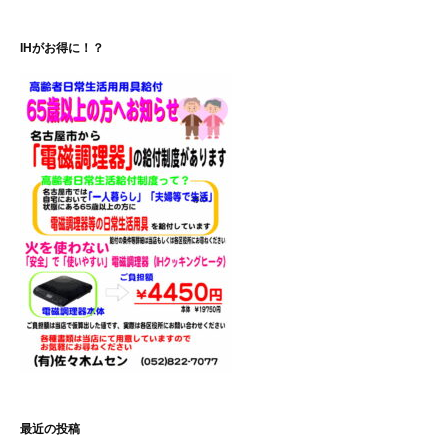
ゲ
IHがお得に！？
ー
シ
ョ
ン
最近の投稿