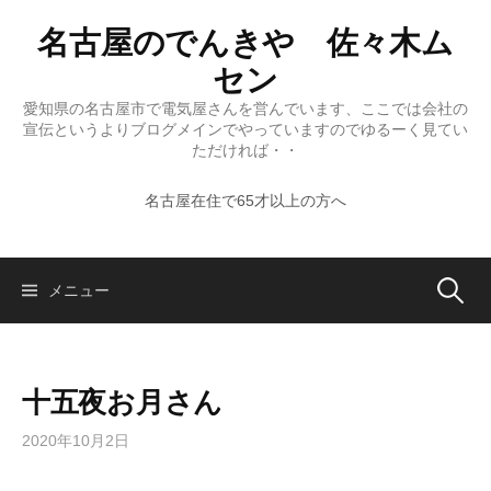
コ
名古屋のでんきや 佐々木ム
ン
テ
セン
ン
愛知県の名古屋市で電気屋さんを営んでいます、ここでは会社の
ツ
宣伝というよりブログメインでやっていますのでゆるーく見てい
へ
ただければ・・
ス
名古屋在住で65才以上の方へ
キ
ッ
プ
検
メニュー
索:
十五夜お月さん
2020年10月2日