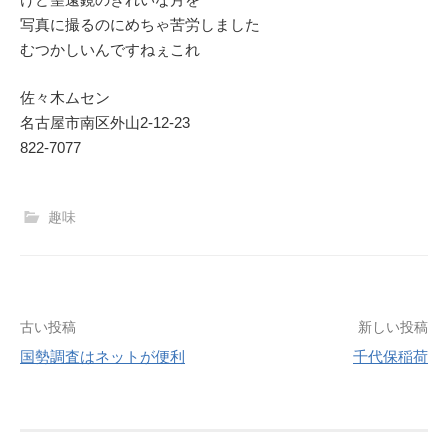
写真に撮るのにめちゃ苦労しました
むつかしいんですねぇこれ
佐々木ムセン
名古屋市南区外山2‐12‐23
822-7077
趣味
投
古い投稿
新しい投稿
国勢調査はネットが便利
千代保稲荷
稿
ナ
ビ