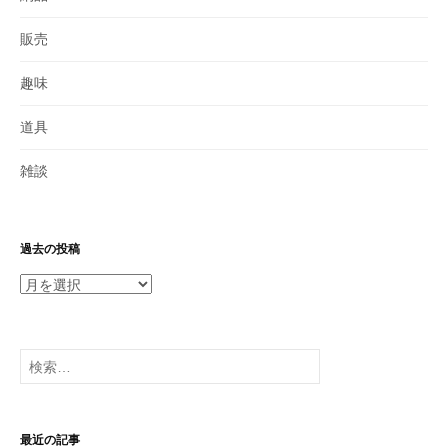
販売
趣味
道具
雑談
過去の投稿
過
去
の
投
検
稿
索:
最近の記事