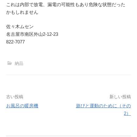
これは内部で放電、漏電の可能性もあり危険な状態だった
かもしれません
佐々木ムセン
名古屋市南区外山2-12-23
822-7077
納品
投
古い投稿
新しい投稿
お風呂の暖房機
遊びと運動のために（その
稿
2）
ナ
ビ