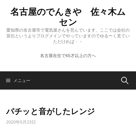
コ
名古屋のでんきや 佐々木ム
ン
テ
セン
ン
愛知県の名古屋市で電気屋さんを営んでいます、ここでは会社の
ツ
宣伝というよりブログメインでやっていますのでゆるーく見てい
へ
ただければ・・
ス
名古屋在住で65才以上の方へ
キ
ッ
プ
検
メニュー
索:
パチッと音がしたレンジ
2020年5月23日