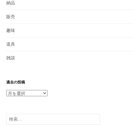
納品
販売
趣味
道具
雑談
過去の投稿
過
去
の
投
検
稿
索: