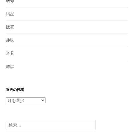
研修
納品
販売
趣味
道具
雑談
過去の投稿
過
去
の
投
検
稿
索: