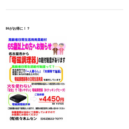
ナ
ビ
ゲ
IHがお得に！？
ー
シ
ョ
ン