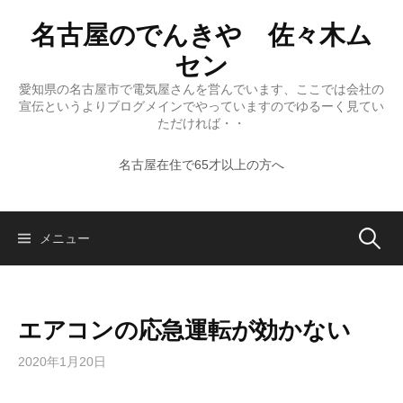
コ
名古屋のでんきや 佐々木ム
ン
テ
セン
ン
愛知県の名古屋市で電気屋さんを営んでいます、ここでは会社の
ツ
宣伝というよりブログメインでやっていますのでゆるーく見てい
へ
ただければ・・
ス
名古屋在住で65才以上の方へ
キ
ッ
プ
検
メニュー
索:
エアコンの応急運転が効かない
2020年1月20日