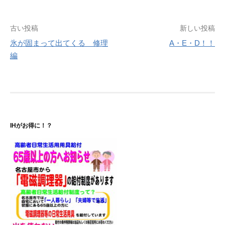
投
古い投稿
新しい投稿
氷が固まって出てくる 修理
A・E・D！！
稿
編
ナ
ビ
ゲ
ー
IHがお得に！？
シ
ョ
ン