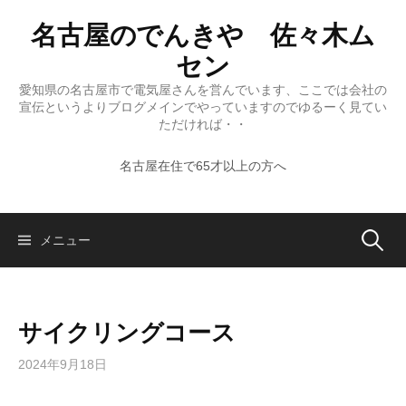
コ
名古屋のでんきや 佐々木ム
ン
テ
セン
ン
愛知県の名古屋市で電気屋さんを営んでいます、ここでは会社の
ツ
宣伝というよりブログメインでやっていますのでゆるーく見てい
へ
ただければ・・
ス
名古屋在住で65才以上の方へ
キ
ッ
プ
検
メニュー
索:
サイクリングコース
2024年9月18日