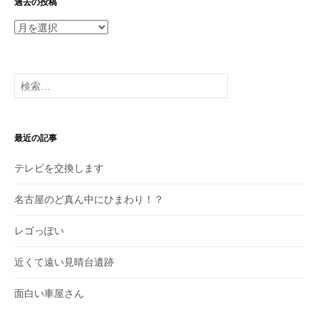
過去の投稿
過
去
の
投
検
稿
索:
最近の記事
テレビを交換します
名古屋のど真ん中にひまわり！？
レゴっぽい
近くて遠い見晴台遺跡
面白い車屋さん