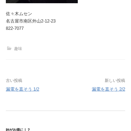
佐々木ムセン
名古屋市南区外山2‐12‐23
822-7077
趣味
投
古い投稿
新しい投稿
漏電を直そう 1/2
漏電を直そう 2/2
稿
ナ
ビ
ゲ
IHがお得に！？