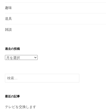
趣味
道具
雑談
過去の投稿
過
去
の
投
検
稿
索:
最近の記事
テレビを交換します