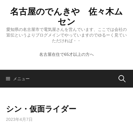
コ
名古屋のでんきや 佐々木ム
ン
テ
セン
ン
愛知県の名古屋市で電気屋さんを営んでいます、ここでは会社の
ツ
宣伝というよりブログメインでやっていますのでゆるーく見てい
へ
ただければ・・
ス
名古屋在住で65才以上の方へ
キ
ッ
プ
検
メニュー
索:
シン・仮面ライダー
2023年4月7日