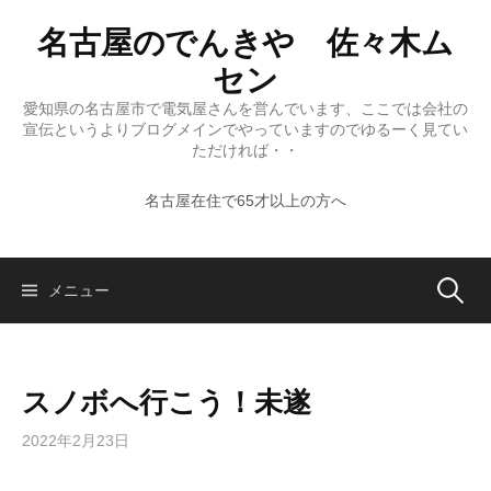
コ
名古屋のでんきや 佐々木ム
ン
テ
セン
ン
愛知県の名古屋市で電気屋さんを営んでいます、ここでは会社の
ツ
宣伝というよりブログメインでやっていますのでゆるーく見てい
へ
ただければ・・
ス
名古屋在住で65才以上の方へ
キ
ッ
プ
検
メニュー
索:
スノボへ行こう！未遂
2022年2月23日