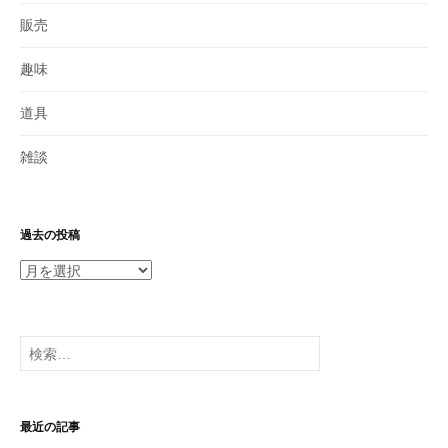
販売
趣味
道具
雑談
過去の投稿
過
去
の
投
検
稿
索:
最近の記事