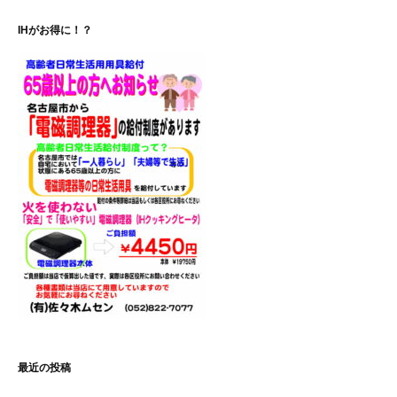
ゲ
IHがお得に！？
ー
シ
ョ
ン
最近の投稿