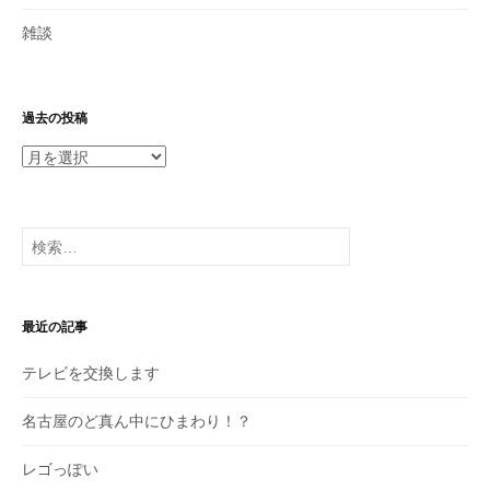
雑談
過去の投稿
過
去
の
投
検
稿
索:
最近の記事
テレビを交換します
名古屋のど真ん中にひまわり！？
レゴっぽい