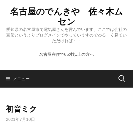
コ
名古屋のでんきや 佐々木ム
ン
テ
セン
ン
愛知県の名古屋市で電気屋さんを営んでいます、ここでは会社の
ツ
宣伝というよりブログメインでやっていますのでゆるーく見てい
へ
ただければ・・
ス
名古屋在住で65才以上の方へ
キ
ッ
プ
検
メニュー
索:
初音ミク
2021年7月10日