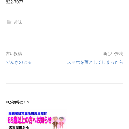
822-7077
趣味
投
古い投稿
新しい投稿
でんきのヒモ
スマホを落としてしまったら
稿
ナ
ビ
ゲ
IHがお得に！？
ー
シ
ョ