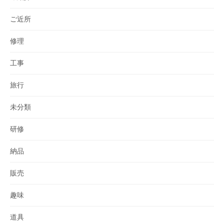
ご近所
修理
工事
旅行
未分類
研修
納品
販売
趣味
道具