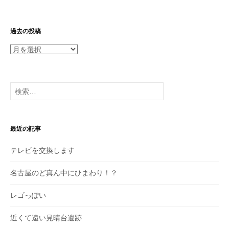
過去の投稿
過
去
の
投
検
稿
索:
最近の記事
テレビを交換します
名古屋のど真ん中にひまわり！？
レゴっぽい
近くて遠い見晴台遺跡