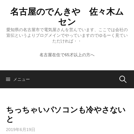
コ
名古屋のでんきや 佐々木ム
ン
テ
セン
ン
愛知県の名古屋市で電気屋さんを営んでいます、ここでは会社の
ツ
宣伝というよりブログメインでやっていますのでゆるーく見てい
へ
ただければ・・
ス
名古屋在住で65才以上の方へ
キ
ッ
プ
検
メニュー
索:
ちっちゃいパソコンも冷やさない
と
2019年6月19日