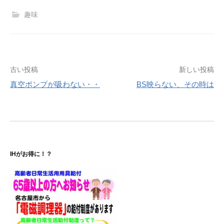
趣味
投
古い投稿
新しい投稿
真空ポンプが吸わない・・
BS映らない、その時は
稿
ナ
ビ
ゲ
IHがお得に！？
ー
シ
ョ
ン