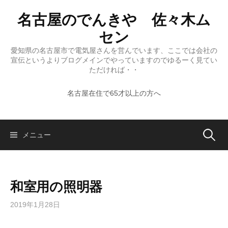
コ
名古屋のでんきや 佐々木ム
ン
テ
セン
ン
愛知県の名古屋市で電気屋さんを営んでいます、ここでは会社の
ツ
宣伝というよりブログメインでやっていますのでゆるーく見てい
へ
ただければ・・
ス
名古屋在住で65才以上の方へ
キ
ッ
プ
検
メニュー
索:
和室用の照明器
2019年1月28日