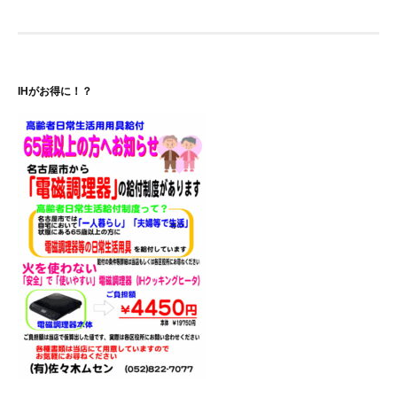
ビ
ゲ
ー
IHがお得に！？
シ
ョ
ン