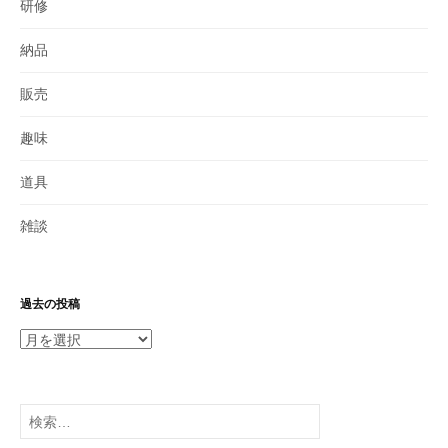
研修
納品
販売
趣味
道具
雑談
過去の投稿
過
去
の
投
検
稿
索: