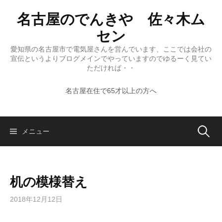
コ
名古屋のでんきや 佐々木ム
ン
テ
セン
ン
愛知県の名古屋市で電気屋さんを営んでいます、ここでは会社の
ツ
宣伝というよりブログメインでやっていますのでゆるーく見てい
へ
ただければ・・
ス
名古屋在住で65才以上の方へ
キ
ッ
プ
検
メニュー
索:
机の模様替え
2018年12月12日