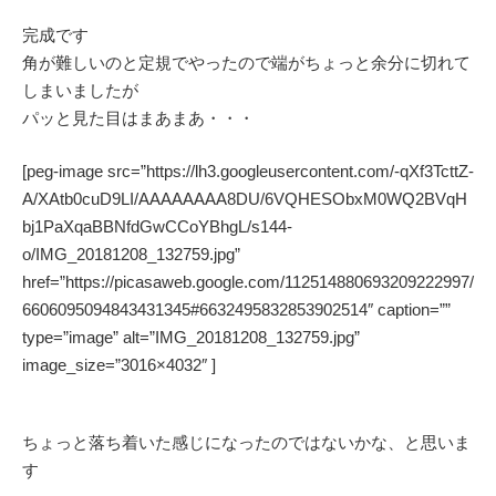
完成です
角が難しいのと定規でやったので端がちょっと余分に切れて
しまいましたが
パッと見た目はまあまあ・・・
[peg-image src=”https://lh3.googleusercontent.com/-qXf3TcttZ-
A/XAtb0cuD9LI/AAAAAAAA8DU/6VQHESObxM0WQ2BVqH
bj1PaXqaBBNfdGwCCoYBhgL/s144-
o/IMG_20181208_132759.jpg”
href=”https://picasaweb.google.com/112514880693209222997/
6606095094843431345#6632495832853902514″ caption=””
type=”image” alt=”IMG_20181208_132759.jpg”
image_size=”3016×4032″ ]
ちょっと落ち着いた感じになったのではないかな、と思いま
す