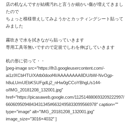
店の机なんですが結構汚れと言うか細かい傷が増えてきまし
たので
ちょっと模様替えしてみようかとカッティングシート貼って
みました
霧吹きで水を拭きながら貼っていきます
専用工具等無いですので定規でしわを伸ばしていきます
机の形に切って・・
[peg-image src=”https://lh3.googleusercontent.com/-
ai1zlXCbHTU/XAtb0doof4I/AAAAAAAA8DU/bW-NvOgp-
h8uLUmUEbKSUFgdLj2_nHw0gCCoYBhgL/s144-
o/IMG_20181208_132001.jpg”
href=”https://picasaweb.google.com/112514880693209222997/
6606095094843431345#6632495833099566978″ caption=””
type=”image” alt=”IMG_20181208_132001.jpg”
image_size=”3016×4032″ ]