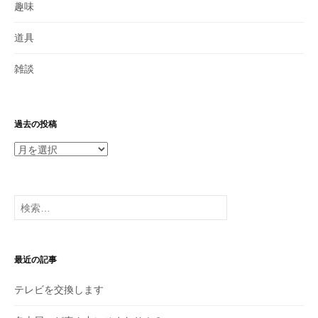
趣味
道具
雑談
過去の投稿
過
去
の
投
検
稿
索:
最近の記事
テレビを交換します