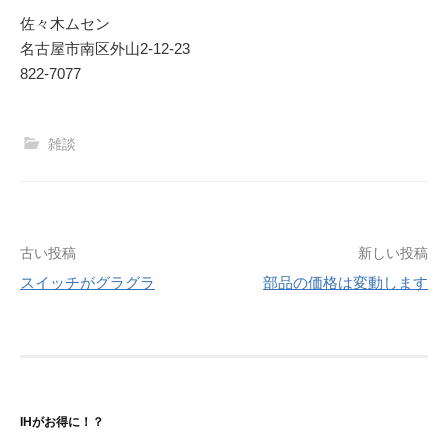
佐々木ムセン
名古屋市南区外山2-12-23
822-7077
雑談
投
古い投稿
新しい投稿
スイッチがグラグラ
部品の価格は変動します
稿
ナ
ビ
ゲ
IHがお得に！？
ー