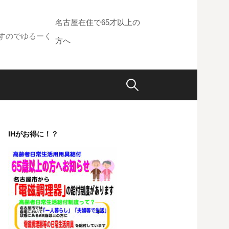
名古屋在住で65才以上の
すのでゆるーく
方へ
検
索:
IHがお得に！？