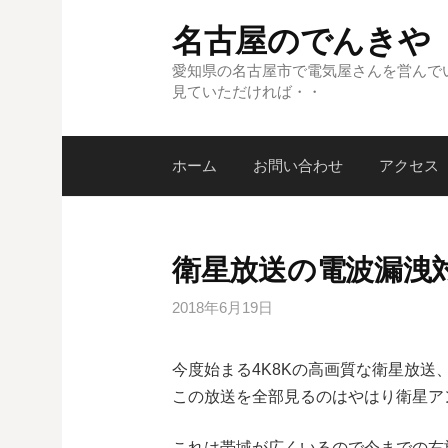
コ
名古屋のでんきや
ン
テ
愛知県の名古屋市で電気屋さんを営んで
見ていただければ・・
ン
ツ
へ
ホーム
お問い合わせ
アクセス
ス
キ
ッ
プ
衛星放送の電波漏洩
2018年6月19日
今度始まる4K8Kの高画質な衛星放送
この放送を全部見るのはやはり衛星ア
これは帯域が広くいるので今までの右