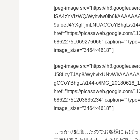
[peg-image src=”https://lh3.googleuser
ISA4zYVlzWQ/Wyhvlw0Ih6I/AAAAAAA
9uIoeJ4YXgFjmLNUACCoYBhgL/s144-
href=”https://picasaweb.google.co
68622751069276066″ caption=”” type
image_size=”3464×4618″ ]
[peg-image src=”https://lh3.googleuser
J58LcyTJAp8/WyhvlxUNvWI/AAAAA
gCCoYBhgL/s144-o/IMG_20180618_13
href=”https://picasaweb.google.co
68622751203835234″ caption=”” type
image_size=”3464×4618″ ]
しっかり勉強したのでお客様にもばっ