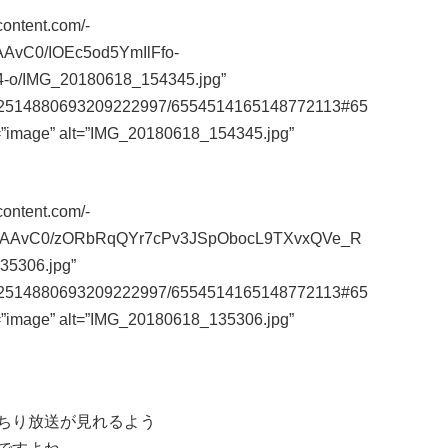
content.com/-
AvC0/IOEc5od5YmIlFfo-
o/IMG_20180618_154345.jpg”
m/112514880693209222997/6554514165148772113#65
=”image” alt=”IMG_20180618_154345.jpg”
content.com/-
AAAvC0/zORbRqQYr7cPv3JSpObocL9TXvxQVe_R
5306.jpg”
m/112514880693209222997/6554514165148772113#65
=”image” alt=”IMG_20180618_135306.jpg”
ちり放送が見れるよう