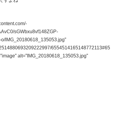
ですよね
content.com/-
AAvC0/sGWbxu8vf148ZGP-
o/IMG_20180618_135053.jpg”
m/112514880693209222997/6554514165148772113#65
=”image” alt=”IMG_20180618_135053.jpg”