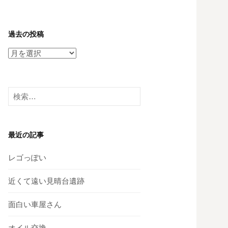
過去の投稿
過
去
の
投
検
稿
索:
最近の記事
レゴっぽい
近くて遠い見晴台遺跡
面白い車屋さん
オイル交換