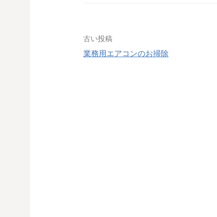
投
古い投稿
業務用エアコンのお掃除
稿
ナ
ビ
ゲ
ー
シ
ョ
ン