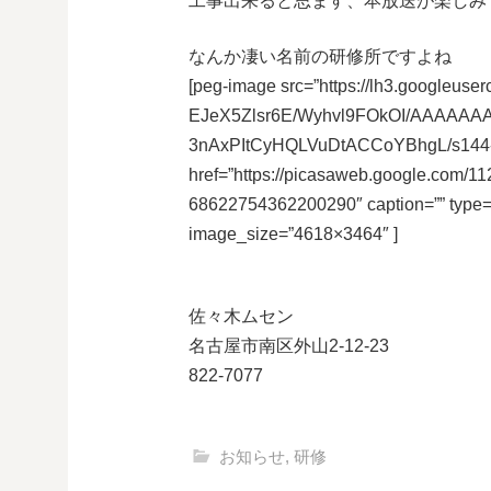
工事出来ると思ます、本放送が楽しみ
なんか凄い名前の研修所ですよね
[peg-image src=”https://lh3.googleuser
EJeX5Zlsr6E/Wyhvl9FOkOI/AAAAAA
3nAxPItCyHQLVuDtACCoYBhgL/s144-
href=”https://picasaweb.google.co
68622754362200290″ caption=”” type
image_size=”4618×3464″ ]
佐々木ムセン
名古屋市南区外山2-12-23
822-7077
お知らせ
,
研修