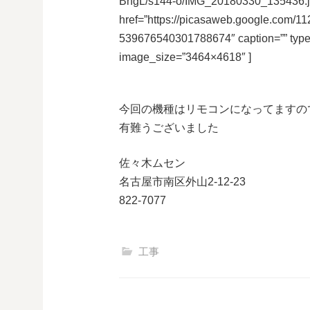
BhgL/s144-o/IMG_20180330_135436.j
href=”https://picasaweb.google.co
539676540301788674″ caption=”” typ
image_size=”3464×4618″ ]
今回の機種はリモコンになってますの
有難うございました
佐々木ムセン
名古屋市南区外山2-12-23
822-7077
工事