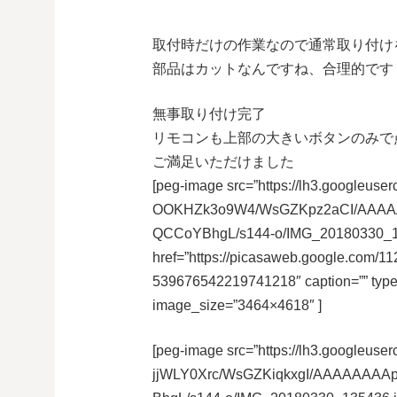
取付時だけの作業なので通常取り付け
部品はカットなんですね、合理的です
無事取り付け完了
リモコンも上部の大きいボタンのみで
ご満足いただけました
[peg-image src=”https://lh3.googleuser
OOKHZk3o9W4/WsGZKpz2aCI/AAAAA
QCCoYBhgL/s144-o/IMG_20180330_1
href=”https://picasaweb.google.co
539676542219741218″ caption=”” typ
image_size=”3464×4618″ ]
[peg-image src=”https://lh3.googleuser
jjWLY0Xrc/WsGZKiqkxgI/AAAAAAAA