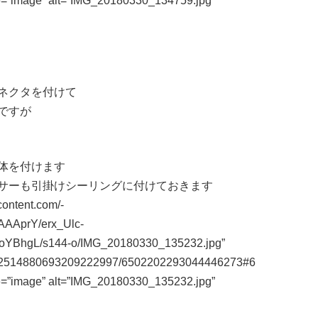
e=”image” alt=”IMG_20180330_134759.jpg”
ネクタを付けて
ですが
体を付けます
サーも引掛けシーリングに付けておきます
content.com/-
AAprY/erx_Ulc-
hgL/s144-o/IMG_20180330_135232.jpg”
m/112514880693209222997/6502202293044446273#6
e=”image” alt=”IMG_20180330_135232.jpg”