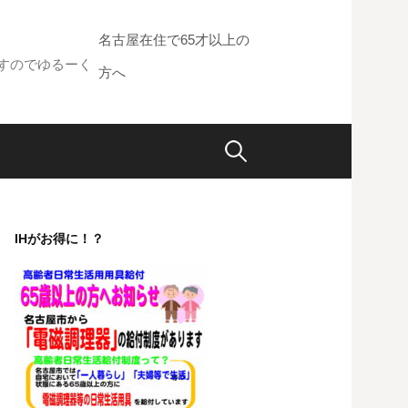
名古屋在住で65才以上の
すのでゆるーく
方へ
検
索:
IHがお得に！？