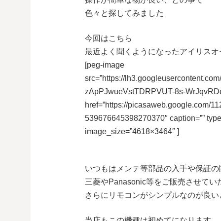
色々と探してみました
今回はこちら
最近よく聞くようになったアイリスオ
[peg-image
src=”https://lh3.googleuserconten
zApPJwueVstTDRPVUT-8s-WrJqvRDcI
href=”https://picasaweb.google.co
539676645398270370″ caption=”” typ
image_size=”4618×3464″ ]
いつもはメンテ等部品の入手や保証の
三菱やPanasonic等をご販売させ
さらにリモコンがシンプルなのが良い
当店もこの機種は初めてになります