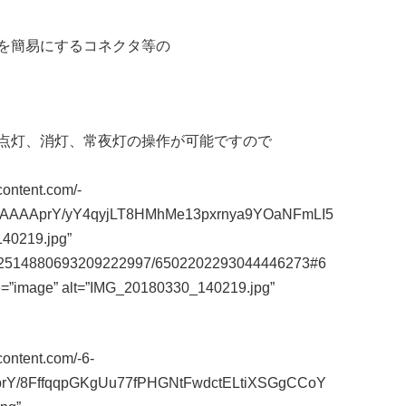
を簡易にするコネクタ等の
点灯、消灯、常夜灯の操作が可能ですので
content.com/-
AAAprY/yY4qyjLT8HMhMe13pxrnya9YOaNFmLI5
40219.jpg”
m/112514880693209222997/6502202293044446273#6
e=”image” alt=”IMG_20180330_140219.jpg”
content.com/-6-
prY/8FffqqpGKgUu77fPHGNtFwdctELtiXSGgCCoY