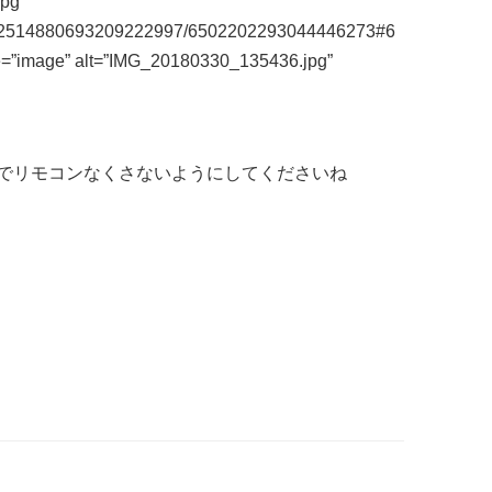
pg”
m/112514880693209222997/6502202293044446273#6
e=”image” alt=”IMG_20180330_135436.jpg”
でリモコンなくさないようにしてくださいね