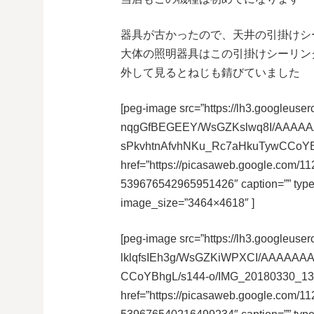
器具が古かったので、天井の引掛けシ
大体の照明器具はこの引掛けシーリン
外して見るとねじも錆びていました
[peg-image src=”https://lh3.googleuser
nqgGfBEGEEY/WsGZKslwq8I/AAAAA
sPkvhtnAfvhNKu_Rc7aHkuTywCCoYBh
href=”https://picasaweb.google.co
539676542965951426″ caption=”” typ
image_size=”3464×4618″ ]
[peg-image src=”https://lh3.googleuser
lklqfsIEh3g/WsGZKiWPXCI/AAAAA
CCoYBhgL/s144-o/IMG_20180330_134
href=”https://picasaweb.google.co