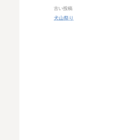
投
古い投稿
犬山祭り
稿
ナ
ビ
ゲ
ー
シ
ョ
ン