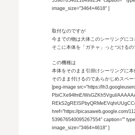
539676540216499234″ caption=”” typ
image_size=”3464×4618″ ]
取付なのですが
今までの物は大体このシーリングにコ
そこに本体を「ガチャ」っとつけるの
この機種は
本体をそのまま引掛けシーリングに本
そのまま付けるのであらかじめスペー
[peg-image src=”https://lh3.googleuser
PbiCXe94fmE/WsGZKh5VguI/AAAAAA
REkS2gRElSPbyQRMeEVqhrUUgCCoYB
href=”https://picasaweb.google.co
539676540095267554″ caption=”” typ
image_size=”3464×4618″ ]