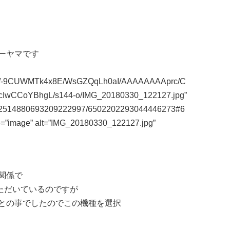
ーヤマです
t.com/-9CUWMTk4x8E/WsGZQqLh0aI/AAAAAAAAprc/C
wCCoYBhgL/s144-o/IMG_20180330_122127.jpg”
m/112514880693209222997/6502202293044446273#6
e=”image” alt=”IMG_20180330_122127.jpg”
関係で
ていただいているのですが
との事でしたのでこの機種を選択