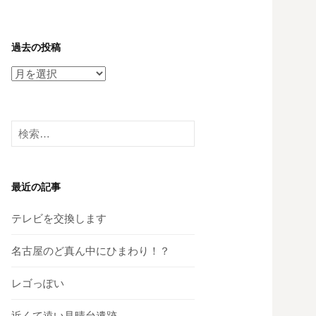
過去の投稿
過
去
の
投
検
稿
索:
最近の記事
テレビを交換します
名古屋のど真ん中にひまわり！？
レゴっぽい
近くて遠い見晴台遺跡