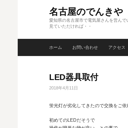
コ
名古屋のでんきや
ン
テ
愛知県の名古屋市で電気屋さんを営んで
見ていただければ・・
ン
ツ
へ
ホーム
お問い合わせ
アクセス
ス
キ
ッ
プ
LED器具取付
2018年4月11日
蛍光灯が劣化してきたので交換をご依
初めてのLEDだそうで
操作が簡単な物が良い、との事で