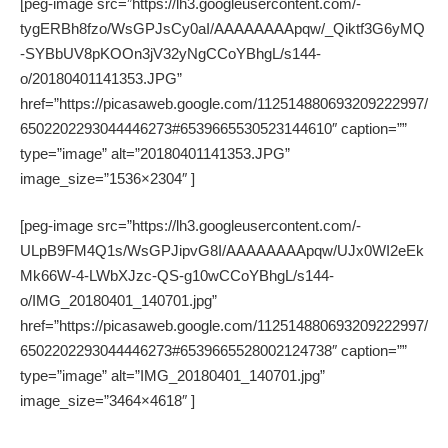
[peg-image src=”https://lh3.googleusercontent.com/-
tygERBh8fzo/WsGPJsCy0aI/AAAAAAAApqw/_Qiktf3G6yMQ
-SYBbUV8pKOOn3jV32yNgCCoYBhgL/s144-
o/20180401141353.JPG”
href=”https://picasaweb.google.com/112514880693209222997/
6502202293044446273#6539665530523144610″ caption=””
type=”image” alt=”20180401141353.JPG”
image_size=”1536×2304″ ]
[peg-image src=”https://lh3.googleusercontent.com/-
ULpB9FM4Q1s/WsGPJipvG8I/AAAAAAAApqw/UJx0WI2eEk
Mk66W-4-LWbXJzc-QS-g10wCCoYBhgL/s144-
o/IMG_20180401_140701.jpg”
href=”https://picasaweb.google.com/112514880693209222997/
6502202293044446273#6539665528002124738″ caption=””
type=”image” alt=”IMG_20180401_140701.jpg”
image_size=”3464×4618″ ]