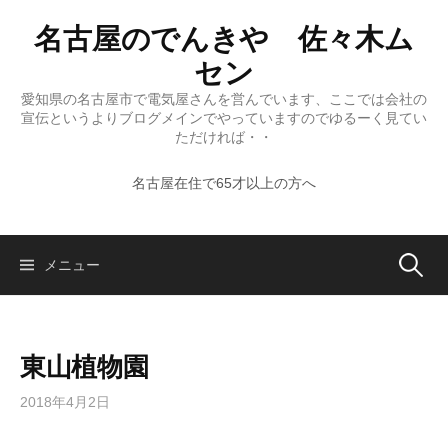
コ
名古屋のでんきや 佐々木ム
ン
テ
セン
ン
愛知県の名古屋市で電気屋さんを営んでいます、ここでは会社の
ツ
宣伝というよりブログメインでやっていますのでゆるーく見てい
へ
ただければ・・
ス
名古屋在住で65才以上の方へ
キ
ッ
プ
検
メニュー
索:
東山植物園
2018年4月2日