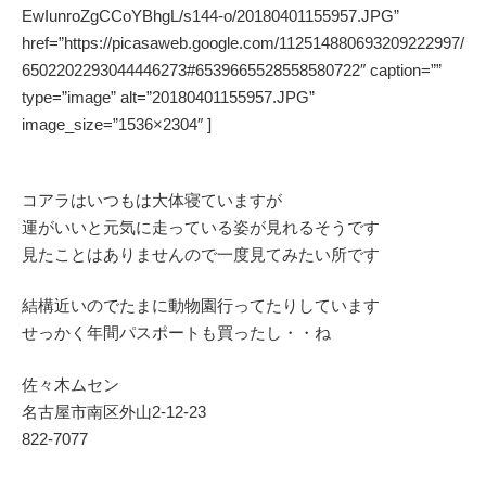
EwIunroZgCCoYBhgL/s144-o/20180401155957.JPG”
href=”https://picasaweb.google.com/112514880693209222997/
6502202293044446273#6539665528558580722″ caption=””
type=”image” alt=”20180401155957.JPG”
image_size=”1536×2304″ ]
コアラはいつもは大体寝ていますが
運がいいと元気に走っている姿が見れるそうです
見たことはありませんので一度見てみたい所です
結構近いのでたまに動物園行ってたりしています
せっかく年間パスポートも買ったし・・ね
佐々木ムセン
名古屋市南区外山2-12-23
822-7077