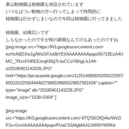
東山動物園は植物園も併設されています
いつもはつい動物の方へ行ってしまって時間的に
植物園は行かずじまいなので今回は植物園に行ってきました
植物園、結構広いです
しらなかったのですが桜の廻廊なんてのもあったのですね
[peg-image src=”https://lh3.googleusercontent.com/-
ezHxN6DXw1g/WsGPJo0bYEI/AAAAAAAApqw/0h715EzA4U
MC_7RzxFHREEmqKRbj7t-iwCCoYBhgL/s144-
o/20180401143228.JPG”
href=”https://picasaweb.google.com/112514880693209222997/
6502202293044446273#6539665529657581634″ caption=””
type=”image” alt=”20180401143228.JPG”
image_size=”1536×2304″ ]
[peg-image
src=”https://lh3.googleusercontent.com/-8TQSB19Qi4w/WsG
PJu-t1mI/AAAAAAAApqw/PUaC53AfgbMd1UMINYM5Rd-