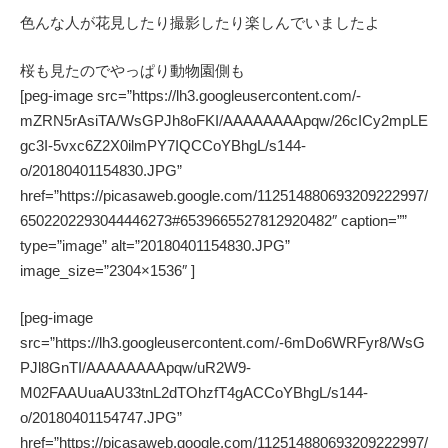
色んな人が花見したり撮影したり楽しんでいましたよ
桜も見たのでやっぱり動物園側も
[peg-image src=”https://lh3.googleusercontent.com/-
mZRN5rAsiTA/WsGPJh8oFKI/AAAAAAAApqw/26cICy2mpLE
gc3I-5vxc6Z2X0ilmPY7IQCCoYBhgL/s144-
o/20180401154830.JPG”
href=”https://picasaweb.google.com/112514880693209222997/
6502202293044446273#6539665527812920482″ caption=””
type=”image” alt=”20180401154830.JPG”
image_size=”2304×1536″ ]
[peg-image
src=”https://lh3.googleusercontent.com/-6mDo6WRFyr8/WsG
PJl8GnTI/AAAAAAAApqw/uR2W9-
M02FAAUuaAU33tnL2dTOhzfT4gACCoYBhgL/s144-
o/20180401154747.JPG”
href=”https://picasaweb.google.com/112514880693209222997/