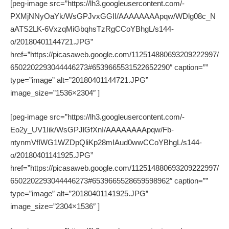
[peg-image src=”https://lh3.googleusercontent.com/-
PXMjNNyOaYk/WsGPJvxGGII/AAAAAAAApqw/WDlg08c_N
aATS2LK-6VxzqMiGbqhsTzRgCCoYBhgL/s144-
o/20180401144721.JPG”
href=”https://picasaweb.google.com/112514880693209222997/
6502202293044446273#6539665531522652290″ caption=””
type=”image” alt=”20180401144721.JPG”
image_size=”1536×2304″ ]
[peg-image src=”https://lh3.googleusercontent.com/-
Eo2y_UV1Iik/WsGPJlGfXnI/AAAAAAAApqw/Fb-
ntynmVfIWG1WZDpQliKp28mIAud0wwCCoYBhgL/s144-
o/20180401141925.JPG”
href=”https://picasaweb.google.com/112514880693209222997/
6502202293044446273#6539665528659598962″ caption=””
type=”image” alt=”20180401141925.JPG”
image_size=”2304×1536″ ]