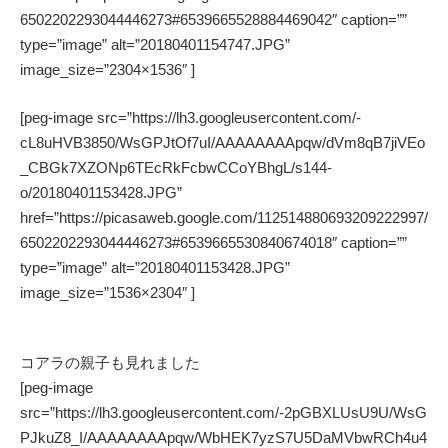
6502202293044446273#6539665528884469042″ caption=””
type=”image” alt=”20180401154747.JPG”
image_size=”2304×1536″ ]
[peg-image src=”https://lh3.googleusercontent.com/-
cL8uHVB3850/WsGPJtOf7uI/AAAAAAAApqw/dVm8qB7jiVEo
_CBGk7XZONp6TEcRkFcbwCCoYBhgL/s144-
o/20180401153428.JPG”
href=”https://picasaweb.google.com/112514880693209222997/
6502202293044446273#6539665530840674018″ caption=””
type=”image” alt=”20180401153428.JPG”
image_size=”1536×2304″ ]
コアラの親子も見れました
[peg-image
src=”https://lh3.googleusercontent.com/-2pGBXLUsU9U/WsG
PJkuZ8_I/AAAAAAAApqw/WbHEK7yzS7U5DaMVbwRCh4u4