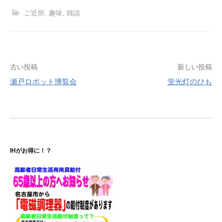
ご近所
,
趣味
,
雑談
投
古い投稿
新しい投稿
瀬戸ロボット博覧会
蛍光灯のひも
稿
ナ
ビ
ゲ
IHがお得に！？
ー
シ
ョ
ン