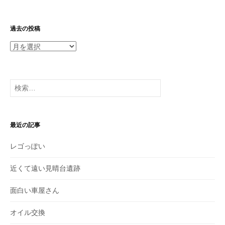
過去の投稿
過
去
の
投
検
稿
索:
最近の記事
レゴっぽい
近くて遠い見晴台遺跡
面白い車屋さん
オイル交換