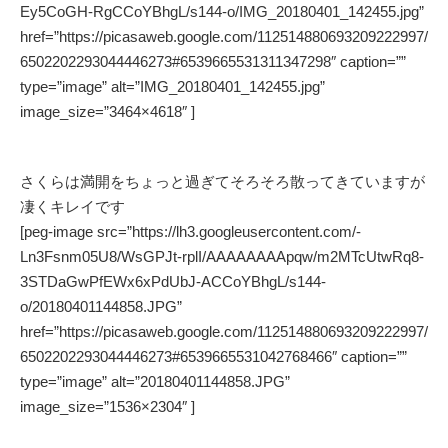
Ey5CoGH-RgCCoYBhgL/s144-o/IMG_20180401_142455.jpg”
href=”https://picasaweb.google.com/112514880693209222997/
6502202293044446273#6539665531311347298″ caption=””
type=”image” alt=”IMG_20180401_142455.jpg”
image_size=”3464×4618″ ]
さくらは満開をちょっと過ぎてそろそろ散ってきていますが
凄くキレイです
[peg-image src=”https://lh3.googleusercontent.com/-
Ln3Fsnm05U8/WsGPJt-rplI/AAAAAAAApqw/m2MTcUtwRq8-
3STDaGwPfEWx6xPdUbJ-ACCoYBhgL/s144-
o/20180401144858.JPG”
href=”https://picasaweb.google.com/112514880693209222997/
6502202293044446273#6539665531042768466″ caption=””
type=”image” alt=”20180401144858.JPG”
image_size=”1536×2304″ ]