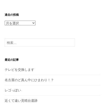
過去の投稿
過
去
の
投
検
稿
索:
最近の記事
テレビを交換します
名古屋のど真ん中にひまわり！？
レゴっぽい
近くて遠い見晴台遺跡