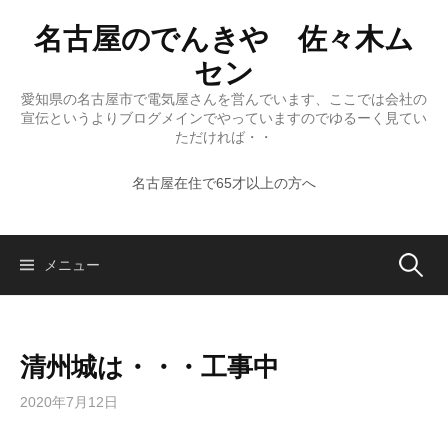
コ
名古屋のでんきや 佐々木ム
ン
テ
セン
ン
愛知県の名古屋市で電気屋さんを営んでいます、ここでは会社の
ツ
宣伝というよりブログメインでやっていますのでゆるーく見てい
へ
ただければ・・
ス
名古屋在住で65才以上の方へ
キ
ッ
プ
検
メニュー
索:
清州城は・・・工事中
2020年7月12日