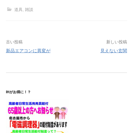
道具
,
雑談
投
古い投稿
新しい投稿
新品エアコンに異変が
見えない玄関
稿
ナ
ビ
ゲ
IHがお得に！？
ー
シ
ョ
ン