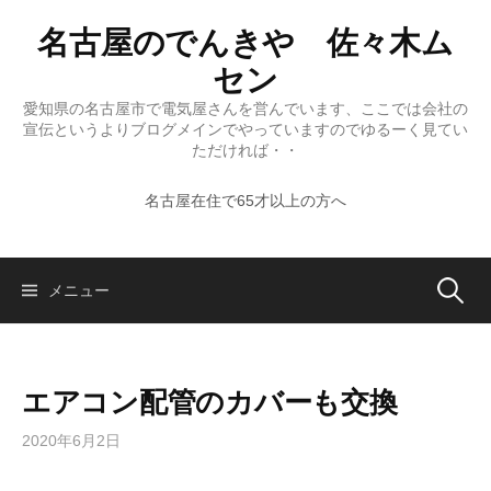
コ
名古屋のでんきや 佐々木ム
ン
テ
セン
ン
愛知県の名古屋市で電気屋さんを営んでいます、ここでは会社の
ツ
宣伝というよりブログメインでやっていますのでゆるーく見てい
へ
ただければ・・
ス
名古屋在住で65才以上の方へ
キ
ッ
プ
検
メニュー
索:
エアコン配管のカバーも交換
2020年6月2日