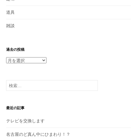
道具
雑談
過去の投稿
過
去
の
投
検
稿
索:
最近の記事
テレビを交換します
名古屋のど真ん中にひまわり！？