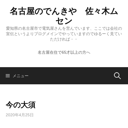
コ
名古屋のでんきや 佐々木ム
ン
テ
セン
ン
愛知県の名古屋市で電気屋さんを営んでいます、ここでは会社の
ツ
宣伝というよりブログメインでやっていますのでゆるーく見てい
へ
ただければ・・
ス
名古屋在住で65才以上の方へ
キ
ッ
プ
検
メニュー
索:
今の大須
2020年4月25日