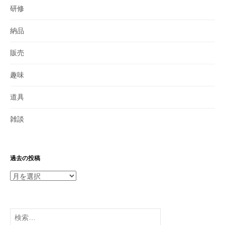
研修
納品
販売
趣味
道具
雑談
過去の投稿
過
去
の
投
検
稿
索: