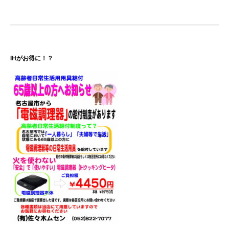
ナ
ビ
ゲ
IHがお得に！？
ー
シ
ョ
ン