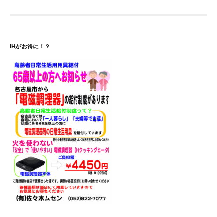
ナ
ビ
ゲ
IHがお得に！？
ー
シ
ョ
ン