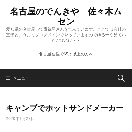
コ
名古屋のでんきや 佐々木ム
ン
テ
セン
ン
愛知県の名古屋市で電気屋さんを営んでいます、ここでは会社の
ツ
宣伝というよりブログメインでやっていますのでゆるーく見てい
へ
ただければ・・
ス
名古屋在住で65才以上の方へ
キ
ッ
プ
検
メニュー
索:
キャンプでホットサンドメーカー
2020年1月29日