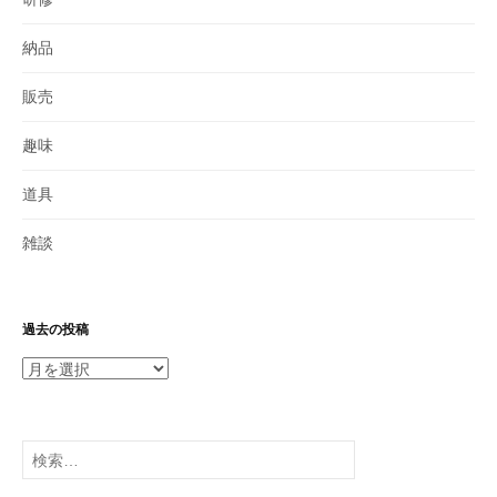
納品
販売
趣味
道具
雑談
過去の投稿
過
去
の
投
検
稿
索: