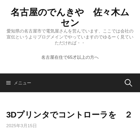
コ
名古屋のでんきや 佐々木ム
ン
テ
セン
ン
愛知県の名古屋市で電気屋さんを営んでいます、ここでは会社の
ツ
宣伝というよりブログメインでやっていますのでゆるーく見てい
へ
ただければ・・
ス
名古屋在住で65才以上の方へ
キ
ッ
プ
検
メニュー
索:
3Dプリンタでコントローラを ２
2025年3月15日