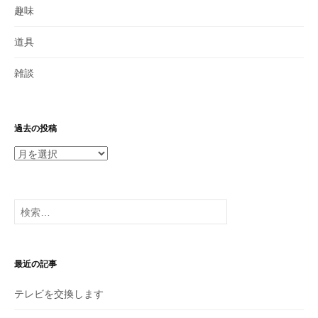
趣味
道具
雑談
過去の投稿
過
去
の
投
検
稿
索:
最近の記事
テレビを交換します