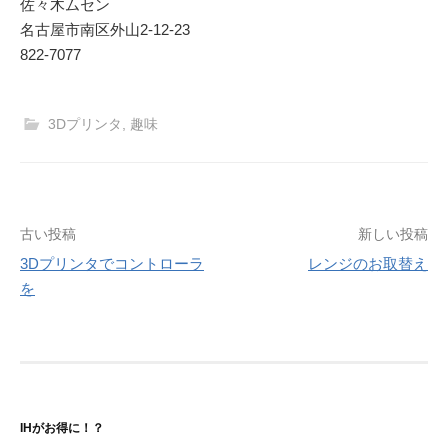
佐々木ムセン
名古屋市南区外山2‐12‐23
822-7077
3Dプリンタ
,
趣味
投
古い投稿
新しい投稿
3Dプリンタでコントローラ
レンジのお取替え
稿
を
ナ
ビ
ゲ
ー
IHがお得に！？