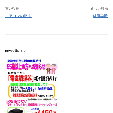
投
古い投稿
新しい投稿
エアコンの撤去
健康診断
稿
ナ
ビ
ゲ
IHがお得に！？
ー
シ
ョ
ン