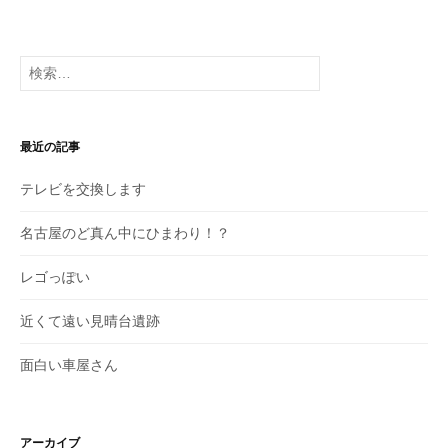
去
の
投
検
稿
索:
最近の記事
テレビを交換します
名古屋のど真ん中にひまわり！？
レゴっぽい
近くて遠い見晴台遺跡
面白い車屋さん
アーカイブ