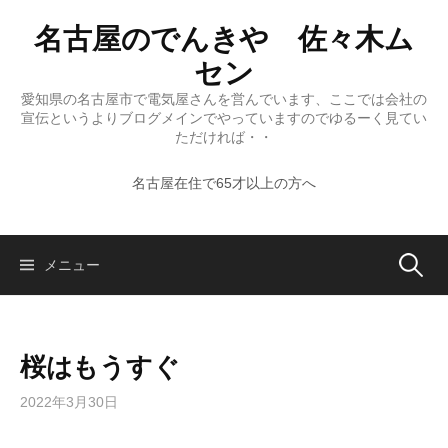
コ
名古屋のでんきや 佐々木ム
ン
テ
セン
ン
愛知県の名古屋市で電気屋さんを営んでいます、ここでは会社の
ツ
宣伝というよりブログメインでやっていますのでゆるーく見てい
へ
ただければ・・
ス
名古屋在住で65才以上の方へ
キ
ッ
プ
検
メニュー
索:
桜はもうすぐ
2022年3月30日