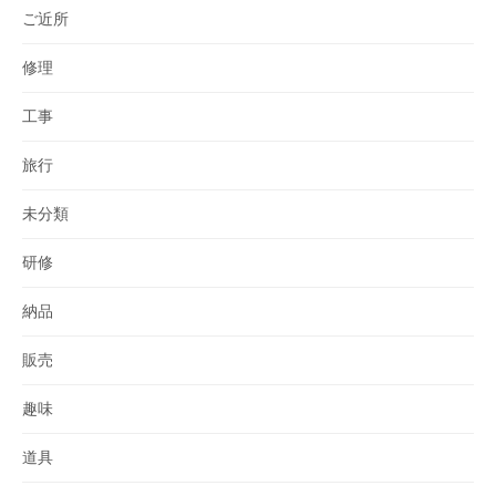
ご近所
修理
工事
旅行
未分類
研修
納品
販売
趣味
道具