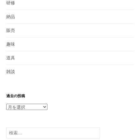
研修
納品
販売
趣味
道具
雑談
過去の投稿
過
去
の
投
検
稿
索: