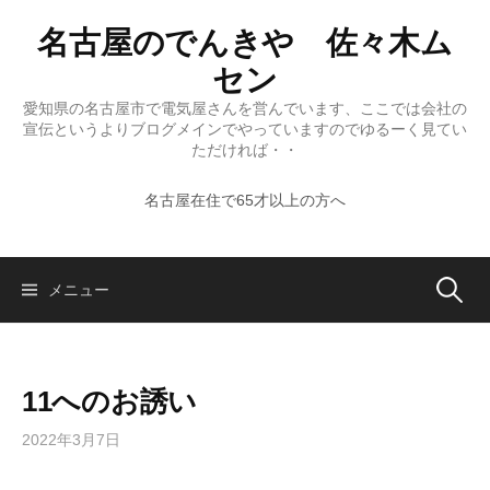
コ
名古屋のでんきや 佐々木ム
ン
テ
セン
ン
愛知県の名古屋市で電気屋さんを営んでいます、ここでは会社の
ツ
宣伝というよりブログメインでやっていますのでゆるーく見てい
へ
ただければ・・
ス
名古屋在住で65才以上の方へ
キ
ッ
プ
検
メニュー
索:
11へのお誘い
2022年3月7日