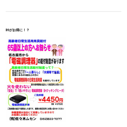
ナ
ビ
ゲ
IHがお得に！？
ー
シ
ョ
ン