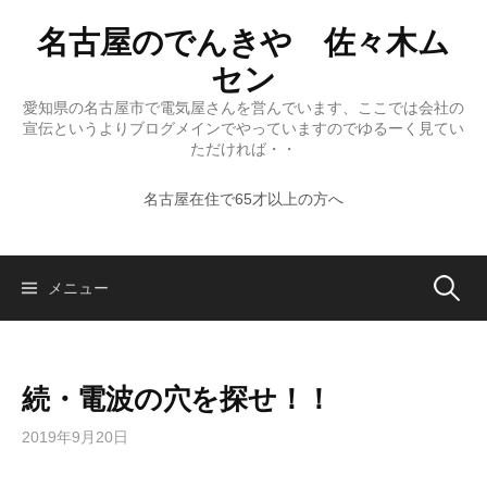
コ
名古屋のでんきや 佐々木ム
ン
テ
セン
ン
愛知県の名古屋市で電気屋さんを営んでいます、ここでは会社の
ツ
宣伝というよりブログメインでやっていますのでゆるーく見てい
へ
ただければ・・
ス
名古屋在住で65才以上の方へ
キ
ッ
プ
検
メニュー
索:
続・電波の穴を探せ！！
2019年9月20日