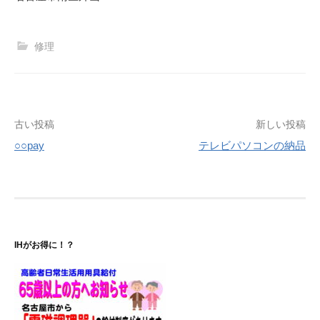
修理
投
古い投稿
新しい投稿
○○pay
テレビパソコンの納品
稿
ナ
ビ
ゲ
IHがお得に！？
ー
シ
ョ