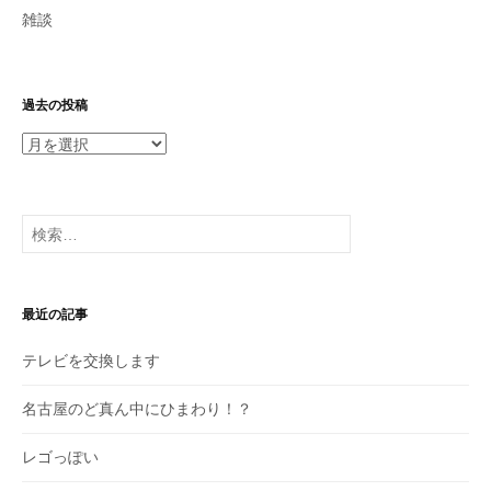
雑談
過去の投稿
過
去
の
投
検
稿
索:
最近の記事
テレビを交換します
名古屋のど真ん中にひまわり！？
レゴっぽい