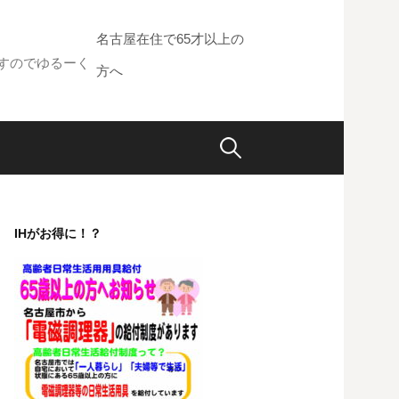
名古屋在住で65才以上の
すのでゆるーく
方へ
検
索:
IHがお得に！？