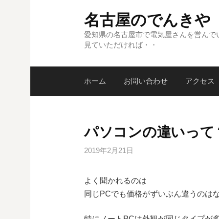
コ
名古屋のでんきや
ン
テ
愛知県の名古屋市で電気屋さんを営んで
見ていただければ・・
ン
ツ
へ
ホーム
お問い合わせ
アクセス
ス
キ
ッ
プ
パソコンの違いって
2019年2月21日
よく聞かれるのは
同じPCでも価格がずいぶん違うのは
特にノートPCは外観が同じタイプが