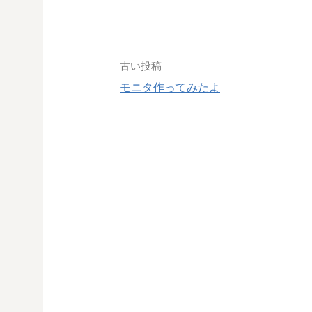
投
古い投稿
モニタ作ってみたよ
稿
ナ
ビ
ゲ
ー
シ
ョ
ン