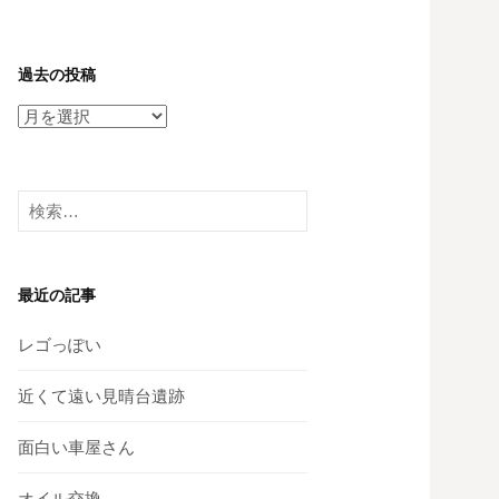
過去の投稿
過
去
の
投
検
稿
索:
最近の記事
レゴっぽい
近くて遠い見晴台遺跡
面白い車屋さん
オイル交換