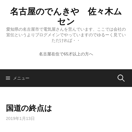
コ
名古屋のでんきや 佐々木ム
ン
テ
セン
ン
愛知県の名古屋市で電気屋さんを営んでいます、ここでは会社の
ツ
宣伝というよりブログメインでやっていますのでゆるーく見てい
へ
ただければ・・
ス
名古屋在住で65才以上の方へ
キ
ッ
プ
検
メニュー
索:
国道の終点は
2019年1月13日