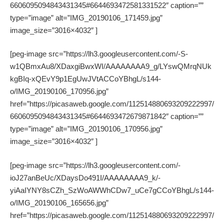
6606095094843431345#6644693472581331522″ caption=””
type=”image” alt=”IMG_20190106_171459.jpg”
image_size=”3016×4032″ ]
[peg-image src=”https://lh3.googleusercontent.com/-S-
w1QBmxAu8/XDaxgiBwxWI/AAAAAAAA9_g/LYswQMrqNUk
kgBIq-xQEvY9p1EgUwJVtACCoYBhgL/s144-
o/IMG_20190106_170956.jpg”
href=”https://picasaweb.google.com/112514880693209222997/
6606095094843431345#6644693472679871842″ caption=””
type=”image” alt=”IMG_20190106_170956.jpg”
image_size=”3016×4032″ ]
[peg-image src=”https://lh3.googleusercontent.com/-
ioJ27anBeUc/XDaysDo491I/AAAAAAAA9_k/-
yiAaIYNY8sCZh_SzWoAWWhCDw7_uCe7gCCoYBhgL/s144-
o/IMG_20190106_165656.jpg”
href=”https://picasaweb.google.com/112514880693209222997/