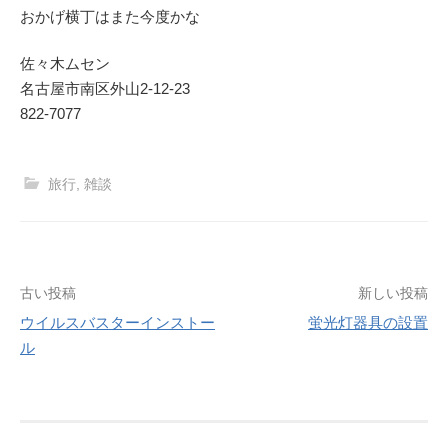
おかげ横丁はまた今度かな
佐々木ムセン
名古屋市南区外山2-12-23
822-7077
旅行
,
雑談
投
古い投稿
新しい投稿
ウイルスバスターインストー
蛍光灯器具の設置
稿
ル
ナ
ビ
ゲ