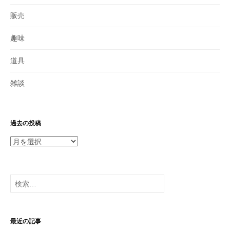
販売
趣味
道具
雑談
過去の投稿
過
去
の
投
検
稿
索:
最近の記事