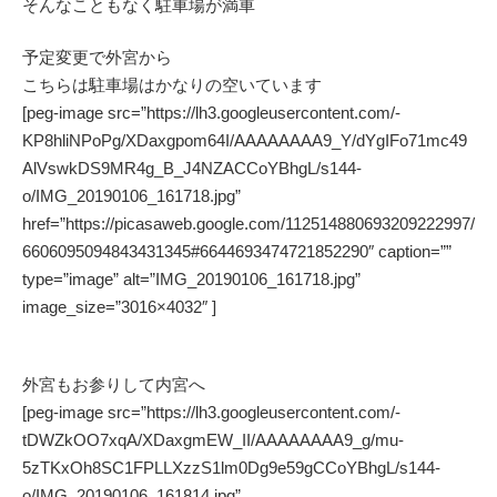
そんなこともなく駐車場が満車
予定変更で外宮から
こちらは駐車場はかなりの空いています
[peg-image src=”https://lh3.googleusercontent.com/-
KP8hliNPoPg/XDaxgpom64I/AAAAAAAA9_Y/dYgIFo71mc49
AlVswkDS9MR4g_B_J4NZACCoYBhgL/s144-
o/IMG_20190106_161718.jpg”
href=”https://picasaweb.google.com/112514880693209222997/
6606095094843431345#6644693474721852290″ caption=””
type=”image” alt=”IMG_20190106_161718.jpg”
image_size=”3016×4032″ ]
外宮もお参りして内宮へ
[peg-image src=”https://lh3.googleusercontent.com/-
tDWZkOO7xqA/XDaxgmEW_II/AAAAAAAA9_g/mu-
5zTKxOh8SC1FPLLXzzS1lm0Dg9e59gCCoYBhgL/s144-
o/IMG_20190106_161814.jpg”