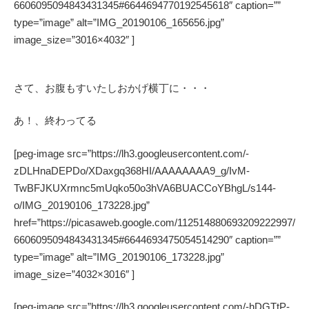
6606095094843431345#6644694770192545618″ caption=””
type=”image” alt=”IMG_20190106_165656.jpg”
image_size=”3016×4032″ ]
さて、お腹もすいたしおかげ横丁に・・・
あ！、終わってる
[peg-image src=”https://lh3.googleusercontent.com/-
zDLHnaDEPDo/XDaxgq368HI/AAAAAAAA9_g/IvM-
TwBFJKUXrmnc5mUqko50o3hVA6BUACCoYBhgL/s144-
o/IMG_20190106_173228.jpg”
href=”https://picasaweb.google.com/112514880693209222997/
6606095094843431345#6644693475054514290″ caption=””
type=”image” alt=”IMG_20190106_173228.jpg”
image_size=”4032×3016″ ]
[peg-image src=”https://lh3.googleusercontent.com/-hDGTtP-