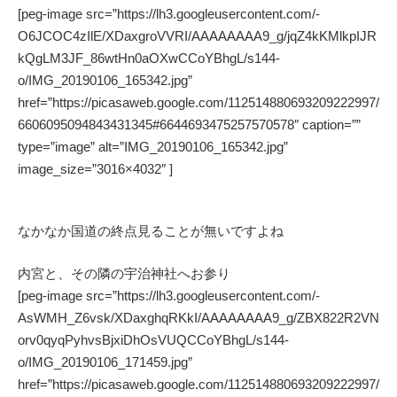
[peg-image src=”https://lh3.googleusercontent.com/-
O6JCOC4zIlE/XDaxgroVVRI/AAAAAAAA9_g/jqZ4kKMlkpIJR
kQgLM3JF_86wtHn0aOXwCCoYBhgL/s144-
o/IMG_20190106_165342.jpg”
href=”https://picasaweb.google.com/112514880693209222997/
6606095094843431345#6644693475257570578″ caption=””
type=”image” alt=”IMG_20190106_165342.jpg”
image_size=”3016×4032″ ]
なかなか国道の終点見ることが無いですよね
内宮と、その隣の宇治神社へお参り
[peg-image src=”https://lh3.googleusercontent.com/-
AsWMH_Z6vsk/XDaxghqRKkI/AAAAAAAA9_g/ZBX822R2VN
orv0qyqPyhvsBjxiDhOsVUQCCoYBhgL/s144-
o/IMG_20190106_171459.jpg”
href=”https://picasaweb.google.com/112514880693209222997/