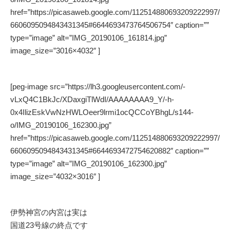
href=”https://picasaweb.google.com/112514880693209222997/
6606095094843431345#6644693473764506754″ caption=””
type=”image” alt=”IMG_20190106_161814.jpg”
image_size=”3016×4032″ ]
[peg-image src=”https://lh3.googleusercontent.com/-
vLxQ4C1BkJc/XDaxgiTlWdI/AAAAAAAA9_Y/-h-
0x4IlizEskVwNzHWLOeer9lrmi1ocQCCoYBhgL/s144-
o/IMG_20190106_162300.jpg”
href=”https://picasaweb.google.com/112514880693209222997/
6606095094843431345#6644693472754620882″ caption=””
type=”image” alt=”IMG_20190106_162300.jpg”
image_size=”4032×3016″ ]
伊勢神宮の内宮は実は
国道23号線の終点です