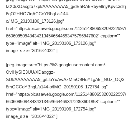
fZX0/XDaxgto7kpI/AAAAAAAA9_g/dBhRAkR5yeIInyKpvc3dzj
6qO2HHO7tqACCoYBhgL/s144-
o/IMG_20190106_173126.jpg”
href=”https://picasaweb.google.com/112514880693209222997/
6606095094843431345#6644693475796947602″ caption=””
type=”image” alt=”IMG_20190106_173126.jpg”
image_size=”3016×4032″ ]
[peg-image src=”https://lh3.googleusercontent.com/-
OviHySIE3UU/XDaxggz-
SUI/AAAAAAAA9_g/LlbYxAwAzMInO9HuY1gAkl_NUz_OQ3
8mQCCoYBhgL/s144-o/IMG_20190106_172754.jpg”
href=”https://picasaweb.google.com/112514880693209222997/
6606095094843431345#6644693472353601858″ caption=””
type=”image” alt=”IMG_20190106_172754.jpg”
image_size=”3016×4032″ ]