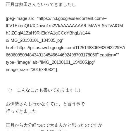
正月は熱田さんもいってきましたし
[peg-image src=”https://lh3.googleusercontent.com/–
f0V1ExcnQU/XDawn1rn2VI/AAAAAAAA9_M/W9_95TVAlOM
hJlZOqlA1ZaH9R-EidYA1gCCoYBhgL/s144-
o/IMG_20190101_194905.jpg”
href=”https://picasaweb.google.com/112514880693209222997/
6606095094843431345#6644692498703178066″ caption=””
type=”image” alt=”IMG_20190101_194905.jpg”
image_size=”3016×4032″ ]
（↑ こんなことも書いてありますし）
お伊勢さんも行かなくては、と言う事で
行ってきました
正月から大分経つので大丈夫かと思ったのですが